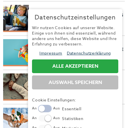
27.04.24
MIT KINDERN SICHER UND ENTSPANNT UNTERWEGS
Datenschutzeinstellungen
IM AUTO
Gute Fahrt!
Wir nutzen Cookies auf unserer Website.
Einige von ihnen sind essenziell, während
andere uns helfen, diese Website und Ihre
Erfahrung zu verbessern.
28.01.24
BUNT, BUNTER, FASCHING FÜR KINDER: NÄRRISCHE
Impressum
Datenschutzerklärung
REZEP...
Alaaf und Helau!
ALLE AKZEPTIEREN
23.12.23
AUSWAHL SPEICHERN
BAUCH ÜBER HERZ: KOLUMNE ÜBER FAMILIE UND
ANDERE A...
Schicksale.
Cookie Einstellungen:
An
Aus
Essentiell
25.11.23
TIPPS FÜR TRAUMHAFT SCHÖNE WINTERAUSFLÜGE
An
Aus
Statistiken
MIT DER...
An
Aus