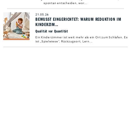
Jobs & Karriere
MEHR+
spontan entscheiden, wor...
21.05.26
BEWUSST EINGERICHTET: WARUM REDUKTION IM
KINDERZIM...
Qualität vor Quantität
Ein Kinderzimmer ist weit mehr als ein Ort zum Schlafen. Es
ist „Spielwiese“, Rückzugsort, Lern...