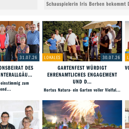
Schauspielerin Iris Berben bekommt 
31.07.26
LOKALES
30.07.26
ONSBEIRAT DES
GARTENFEST WÜRDIGT
V
NTERALLGÄU...
EHRENAMTLICHES ENGAGEMENT
UND D...
 einstimmig zum
zend...
Hortus Natura- ein Garten voller Vielfal...