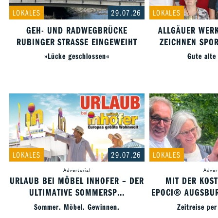
LOKALES
29.07.26
LOKALES
GEH- UND RADWEGBRÜCKE
ALLGÄUER WER
RUBINGER STRASSE EINGEWEIHT
ZEICHNEN SPOR
»Lücke geschlossen«
Gute alte
LOKALES
29.07.26
LOKALES
Advertorial
Adver
URLAUB BEI MÖBEL INHOFER – DER
MIT DER KOS
ULTIMATIVE SOMMERSP...
EPOCI® AUGSBUR
Sommer. Möbel. Gewinnen.
Zeitreise pe