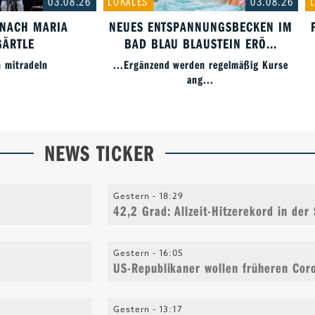
03.08.26
LOKALES
03.08.26
 NACH MARIA
NEUES ENTSPANNUNGSBECKEN IM
ÄRTLE
BAD BLAU BLAUSTEIN ERÖ...
n mitradeln
...Ergänzend werden regelmäßig Kurse
ang...
NEWS TICKER
Gestern -
18:29
42,2 Grad: Allzeit-Hitzerekord in der 
Gestern -
16:05
US-Republikaner wollen früheren Coro
Gestern -
13:17