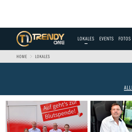
LOKALES
EVENTS
FOTOS
Allgäu
HOME
LOKALES
Augsburg
Ulm
Sport
ALL
Entertainment
Fitness & Gesundh
Wirtschaft & Polit
Familie