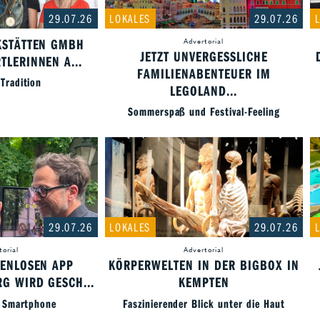
29.07.26
LOKALES
29.07.26
KSTÄTTEN GMBH
Advertorial
JETZT UNVERGESSLICHE
TLERINNEN A...
FAMILIENABENTEUER IM
 Tradition
LEGOLAND...
Sommerspaß und Festival-Feeling
29.07.26
LOKALES
29.07.26
torial
Advertorial
TENLOSEN APP
KÖRPERWELTEN IN DER BIGBOX IN
G WIRD GESCH...
KEMPTEN
r Smartphone
Faszinierender Blick unter die Haut