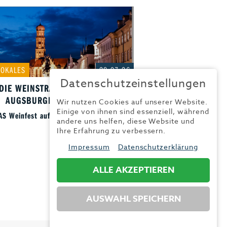
LOKALES
28.07.26
Datenschutzeinstellungen
DIE WEINSTRASSE 2026 AUF DER A
UGSBURGER MAXIMILIANS...
Wir nutzen Cookies auf unserer Website.
Einige von ihnen sind essenziell, während
AS Weinfest auf Augsburgs Prachtstraße
andere uns helfen, diese Website und
Ihre Erfahrung zu verbessern.
Impressum
Datenschutzerklärung
ALLE AKZEPTIEREN
AUSWAHL SPEICHERN