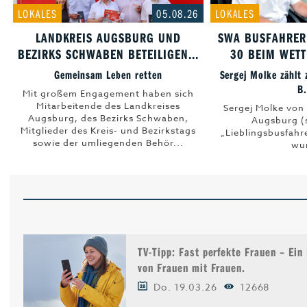
LOKALES
05.08.26
LOKALES
Leben & Wohnen
LANDKREIS AUGSBURG UND
SWA BUSFAHRER
BEZIRKS SCHWABEN BETEILIGEN...
30 BEIM WETT
Freizeit
Gemeinsam Leben retten
Sergej Molke zählt 
B.
Beruf & Karriere
Mit großem Engagement haben sich
Mitarbeitende des Landkreises
Sergej Molke von
Augsburg, des Bezirks Schwaben,
Genuss
Augsburg (s
Mitglieder des Kreis- und Bezirkstags
„Lieblingsbusfahr
sowie der umliegenden Behör...
wur
Liebe & Leidensch
TV-Tipp: Fast perfekte Frauen – Ein
von Frauen mit Frauen.
Do. 19.03.26
12668