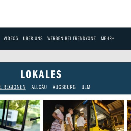
VIDEOS
ÜBER UNS
WERBEN BEI TRENDYONE
MEHR+
Team
Jobs & Karriere
LOKALES
Fashion
E REGIONEN
ALLGÄU
AUGSBURG
ULM
Technik
eit
Automobil
ik
Gewinnspiele
Fun