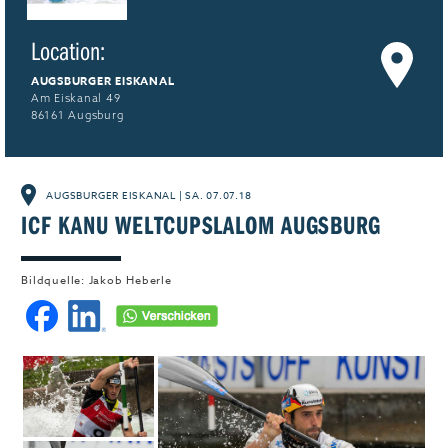
Jobs & Karriere
MEHR+
Location:
AUGSBURGER EISKANAL
Am Eiskanal 49
86161 Augsburg
AUGSBURGER EISKANAL
|
SA. 07.07.18
ICF KANU WELTCUPSLALOM AUGSBURG
Bildquelle: Jakob Heberle