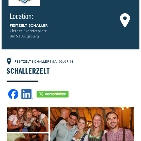
Jobs & Karriere
MEHR+
Location:
FESTZELT SCHALLER
kleiner Exerzierplatz
86153 Augsburg
FESTZELT SCHALLER
|
SA. 03.09.16
SCHALLERZELT