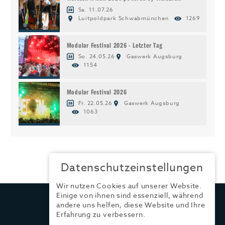
Sa. 11.07.26
Luitpoldpark Schwabmünchen
1269
Modular Festival 2026 - Letzter Tag
So. 24.05.26
Gaswerk Augsburg
1154
Modular Festival 2026
Fr. 22.05.26
Gaswerk Augsburg
1063
Datenschutzeinstellungen
Wir nutzen Cookies auf unserer Website.
Einige von ihnen sind essenziell, während
TRENDYONE
andere uns helfen, diese Website und Ihre
Ad can do GmbH & Co. KG
Erfahrung zu verbessern.
Kurzes Geländ 8 a | 86156 Augsburg