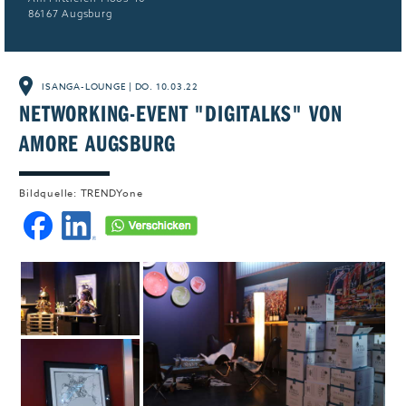
Jobs & Karriere
MEHR+
86167 Augsburg
ISANGA-LOUNGE
|
DO. 10.03.22
NETWORKING-EVENT "DIGITALKS" VON
AMORE AUGSBURG
Bildquelle: TRENDYone