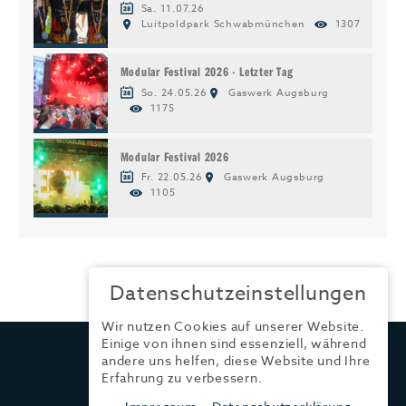
Sa. 11.07.26
Luitpoldpark Schwabmünchen
1307
Modular Festival 2026 - Letzter Tag
So. 24.05.26
Gaswerk Augsburg
1175
Modular Festival 2026
Fr. 22.05.26
Gaswerk Augsburg
1105
Datenschutzeinstellungen
Wir nutzen Cookies auf unserer Website.
Einige von ihnen sind essenziell, während
TRENDYONE
andere uns helfen, diese Website und Ihre
Ad can do GmbH & Co. KG
Erfahrung zu verbessern.
Kurzes Geländ 8 a | 86156 Augsburg