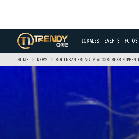
LOKALES
EVENTS
FOTOS
Allgäu
HOME
NEWS
BODENSANIERUNG IM AUGSBURGER PUPPENT
Augsburg
Ulm
Sport
Entertainment
Fitness & Gesundh
Wirtschaft & Polit
Familie