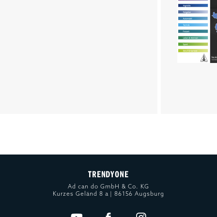
TRENDYONE
Ad can do GmbH & Co. KG
Kurzes Geländ 8 a | 86156 Augsburg