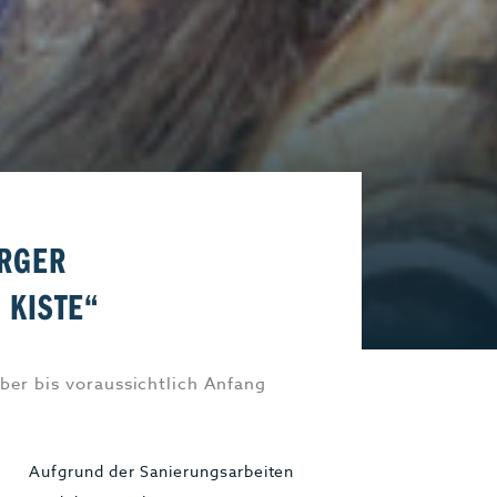
Start-Up
Magazin E-Paper
Frühstücks-Scout
Kontakt
aft
Impressum
RGER
 KISTE“
ber bis voraussichtlich Anfang
Aufgrund der Sanierungsarbeiten