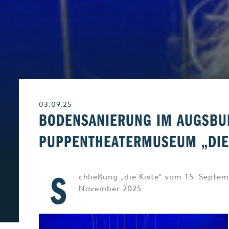
Leben & Wohnen
Freizeit
Beruf & Karriere
Genuss
03.09.25
Liebe & Leidensch
BODENSANIERUNG IM AUGSBU
PUPPENTHEATERMUSEUM „DIE
S
chließung „die Kiste“ vom 15. Septem
November 2025