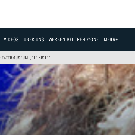
VIDEOS
ÜBER UNS
WERBEN BEI TRENDYONE
MEHR+
Team
HEATERMUSEUM „DIE KISTE“
Jobs & Karriere
Fashion
Technik
eit
Automobil
ik
Gewinnspiele
Fun