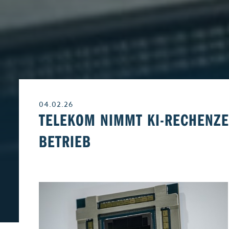
Leben & Wohnen
Freizeit
Beruf & Karriere
Genuss
04.02.26
Liebe & Leidensch
TELEKOM NIMMT KI-RECHENZ
BETRIEB