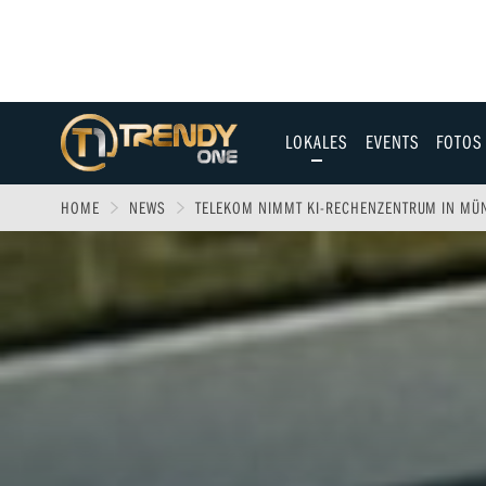
LOKALES
EVENTS
FOTOS
Allgäu
HOME
NEWS
TELEKOM NIMMT KI-RECHENZENTRUM IN MÜN
Augsburg
Ulm
Sport
Entertainment
Fitness & Gesundh
Wirtschaft & Polit
Familie