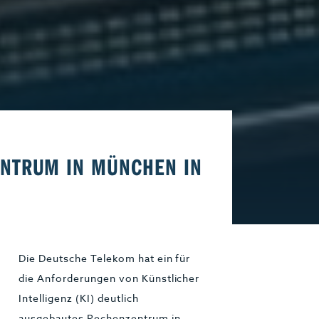
Start-Up
Magazin E-Paper
Frühstücks-Scout
Kontakt
aft
Impressum
ENTRUM IN MÜNCHEN IN
Die Deutsche Telekom hat ein für
die Anforderungen von Künstlicher
Intelligenz (KI) deutlich
ausgebautes Rechenzentrum in