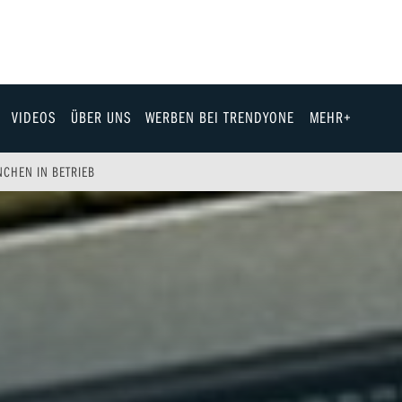
VIDEOS
ÜBER UNS
WERBEN BEI TRENDYONE
MEHR+
Team
CHEN IN BETRIEB
Jobs & Karriere
Fashion
Technik
eit
Automobil
ik
Gewinnspiele
Fun