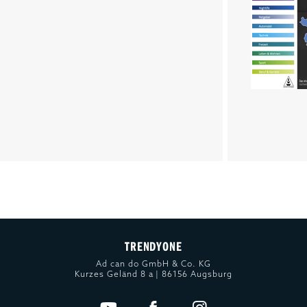
TRENDYONE
Ad can do GmbH & Co. KG
Kurzes Geländ 8 a | 86156 Augsburg