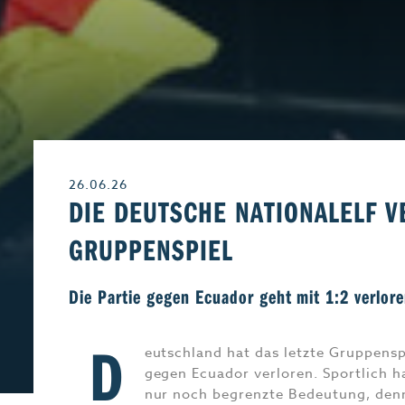
Leben & Wohnen
Freizeit
Beruf & Karriere
Genuss
26.06.26
Liebe & Leidensch
DIE DEUTSCHE NATIONALELF V
GRUPPENSPIEL
Die Partie gegen Ecuador geht mit 1:2 verlor
D
eutschland hat das letzte Gruppensp
gegen Ecuador verloren. Sportlich h
nur noch begrenzte Bedeutung, den