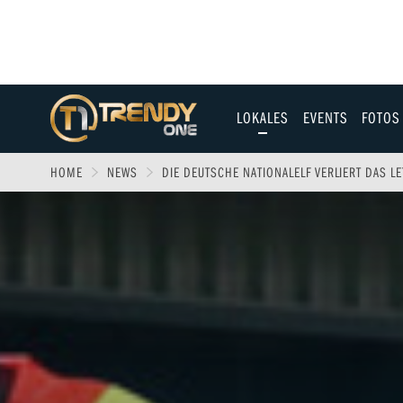
LOKALES
EVENTS
FOTOS
Allgäu
HOME
NEWS
DIE DEUTSCHE NATIONALELF VERLIERT DAS L
Augsburg
Ulm
Sport
Entertainment
Fitness & Gesundh
Wirtschaft & Polit
Familie