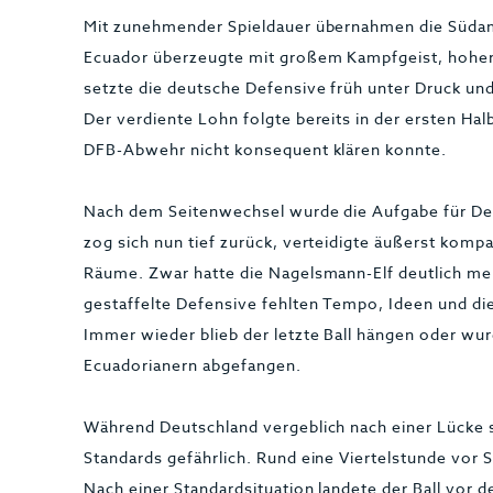
Mit zunehmender Spieldauer übernahmen die Südame
Ecuador überzeugte mit großem Kampfgeist, hoher 
setzte die deutsche Defensive früh unter Druck un
Der verdiente Lohn folgte bereits in der ersten Ha
DFB-Abwehr nicht konsequent klären konnte.
Nach dem Seitenwechsel wurde die Aufgabe für De
zog sich nun tief zurück, verteidigte äußerst kom
Räume. Zwar hatte die Nagelsmann-Elf deutlich meh
gestaffelte Defensive fehlten Tempo, Ideen und die
Immer wieder blieb der letzte Ball hängen oder w
Ecuadorianern abgefangen.
Während Deutschland vergeblich nach einer Lücke 
Standards gefährlich. Rund eine Viertelstunde vor S
Nach einer Standardsituation landete der Ball vor d