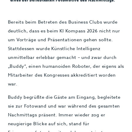
eines der beliebtesten Fotomotive des Nachmittags.
bli
zur
Bereits beim Betreten des Business Clubs wurde
deutlich, dass es beim KI Kompass 2026 nicht nur
um Vorträge und Präsentationen gehen sollte.
Stattdessen wurde Künstliche Intelligenz
unmittelbar erlebbar gemacht – und zwar durch
„Buddy“, einen humanoiden Roboter, der eigens als
Mitarbeiter des Kongresses akkreditiert worden
war.
Buddy begrüßte die Gäste am Eingang, begleitete
sie zur Fotowand und war während des gesamten
Nachmittags präsent. Immer wieder zog er
neugierige Blicke auf sich, stand für