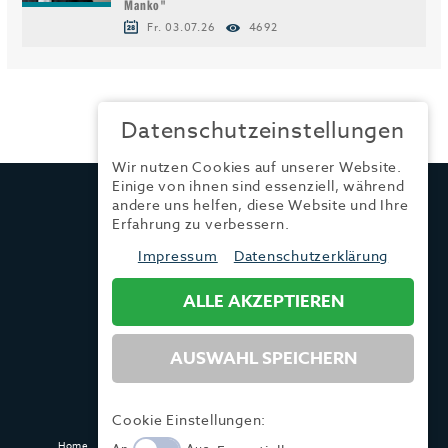
Manko"
Fr. 03.07.26
4692
Datenschutzeinstellungen
Wir nutzen Cookies auf unserer Website.
Einige von ihnen sind essenziell, während
TRENDYONE
andere uns helfen, diese Website und Ihre
Ad can do GmbH & Co. KG
Erfahrung zu verbessern.
Kurzes Geländ 8 a | 86156 Augsburg
Impressum
Datenschutzerklärung
ALLE AKZEPTIEREN
Tel.:
+49 (0) 821 / 99 82 34 40
Fax:
+49 (0) 821 / 99 82 34 41
Mail:
info@trendyone.de
AUSWAHL SPEICHERN
Cookie Einstellungen:
Home
Kontakt
Impressum
Datenschutz
AGB
Mediadaten