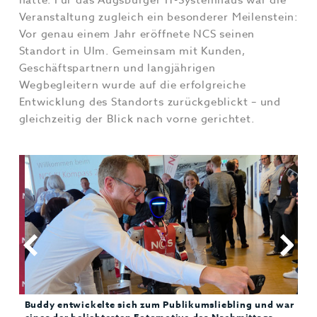
hatte. Für das Augsburger IT-Systemhaus war die
Veranstaltung zugleich ein besonderer Meilenstein:
Vor genau einem Jahr eröffnete NCS seinen
Standort in Ulm. Gemeinsam mit Kunden,
Geschäftspartnern und langjährigen
Wegbegleitern wurde auf die erfolgreiche
Entwicklung des Standorts zurückgeblickt – und
gleichzeitig der Blick nach vorne gerichtet.
Buddy entwickelte sich zum Publikumsliebling und war
Nic