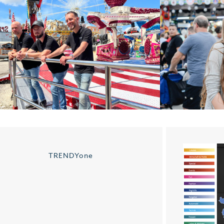
11.07.24
20.07
LKSFEST 2024 - AUFBAU
ULMER VOLKSFEST
 PRESSEKONFERENZ
TRENDYone