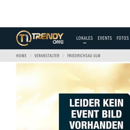
LOKALES
EVENTS
FOTOS
Allgäu
HOME
VERANSTALTER
FRIEDRICHSAU ULM
Augsburg
Ulm
Sport
Entertainment
Fitness & Gesundh
Wirtschaft & Polit
Familie