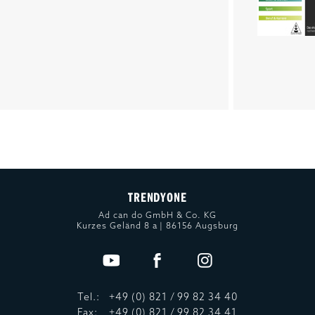
TRENDYONE
Ad can do GmbH & Co. KG
Kurzes Geländ 8 a | 86156 Augsburg
Tel.:
+49 (0) 821 / 99 82 34 40
Fax:
+49 (0) 821 / 99 82 34 41