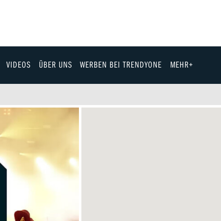
VIDEOS
ÜBER UNS
WERBEN BEI TRENDYONE
MEHR+
Team
Jobs & Karriere
Fashion
Technik
eit
Automobil
ik
Gewinnspiele
Fun