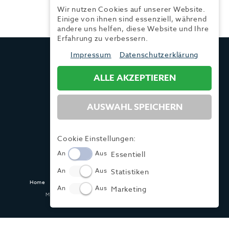
Wir nutzen Cookies auf unserer Website.
Einige von ihnen sind essenziell, während
andere uns helfen, diese Website und Ihre
Erfahrung zu verbessern.
TRENDYONE
Impressum
Datenschutzerklärung
Ad can do GmbH & Co. KG
Kurzes Geländ 8 a | 86156 Augsburg
ALLE AKZEPTIEREN
AUSWAHL SPEICHERN
Tel.:
+49 (0) 821 / 99 82 34 40
Fax:
+49 (0) 821 / 99 82 34 41
Mail:
info@trendyone.de
Cookie Einstellungen:
An
Aus
Essentiell
An
Aus
Statistiken
Home
Kontakt
Impressum
Datenschutz
AGB
Mediadaten
An
Aus
Marketing
Made with ♥ in Dasing und Hamburg @ zwetschke.de