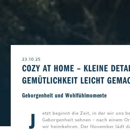
Leben & Wohnen
Freizeit
Beruf & Karriere
Genuss
23.10.25
Liebe & Leidensch
COZY AT HOME – KLEINE DETAI
EMÜTLICHKEIT LEICHT GEMAC
Geborgenheit und Wohlfühlmomente
J
etzt beginnt die Zeit, in der wir uns
Geborgenheit sehnen – nach einem Or
wir heimkehren. Der November lädt da