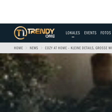
LOKALES
EVENTS
FOTOS
Allgäu
HOME
NEWS
COZY AT HOME – KLEINE DETAILS, GROSSE W
Augsburg
Ulm
Sport
Entertainment
Fitness & Gesundh
Wirtschaft & Polit
Familie