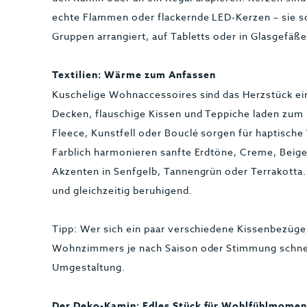
echte Flammen oder flackernde LED-Kerzen – sie 
Gruppen arrangiert, auf Tabletts oder in Glasgefäß
Textilien: Wärme zum Anfassen
Kuschelige Wohnaccessoires sind das Herzstück e
Decken, flauschige Kissen und Teppiche laden zum E
Fleece, Kunstfell oder Bouclé sorgen für haptisch
Farblich harmonieren sanfte Erdtöne, Creme, Beig
Akzenten in Senfgelb, Tannengrün oder Terrakotta.
und gleichzeitig beruhigend.
Tipp: Wer sich ein paar verschiedene Kissenbezüge
Wohnzimmers je nach Saison oder Stimmung schnel
Umgestaltung.
Der Deko-Kamin: Edles Stück für Wohlfühlmomen