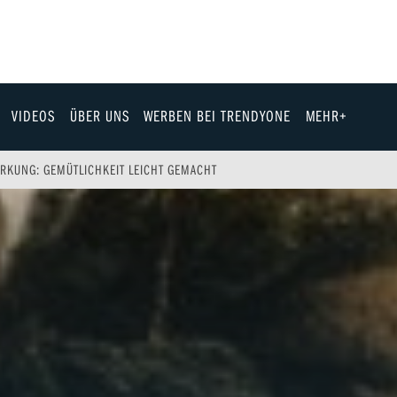
VIDEOS
ÜBER UNS
WERBEN BEI TRENDYONE
MEHR+
Team
IRKUNG: GEMÜTLICHKEIT LEICHT GEMACHT
Jobs & Karriere
Fashion
Technik
eit
Automobil
ik
Gewinnspiele
Fun