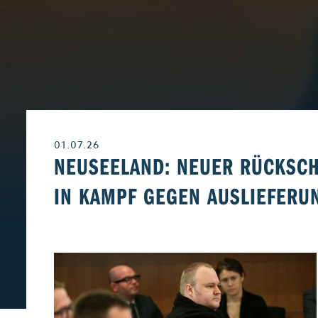
Leben & Wohnen
Freizeit
Beruf & Karriere
Genuss
01.07.26
Liebe & Leidensch
NEUSEELAND: NEUER RÜCKSC
IN KAMPF GEGEN AUSLIEFERUN