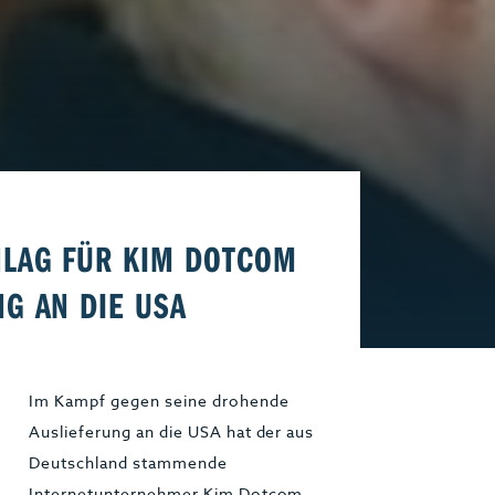
Start-Up
Magazin E-Paper
Frühstücks-Scout
Kontakt
aft
Impressum
HLAG FÜR KIM DOTCOM
G AN DIE USA
Im Kampf gegen seine drohende
Auslieferung an die USA hat der aus
Deutschland stammende
Internetunternehmer Kim Dotcom