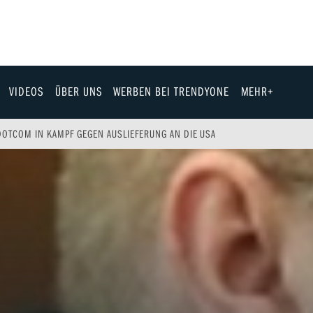
VIDEOS
ÜBER UNS
WERBEN BEI TRENDYONE
MEHR+
Team
OTCOM IN KAMPF GEGEN AUSLIEFERUNG AN DIE USA
Jobs & Karriere
Fashion
Technik
eit
Automobil
ik
Gewinnspiele
Fun