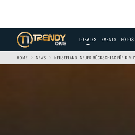
LOKALES
EVENTS
FOTOS
Allgäu
HOME
NEWS
NEUSEELAND: NEUER RÜCKSCHLAG FÜR KIM D
Augsburg
Ulm
Sport
Entertainment
Fitness & Gesundh
Wirtschaft & Polit
Familie