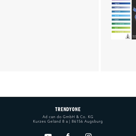
TRENDYONE
Ad can do GmbH & Co. KG
Kurzes Geländ 8 a | 86156 Augsburg