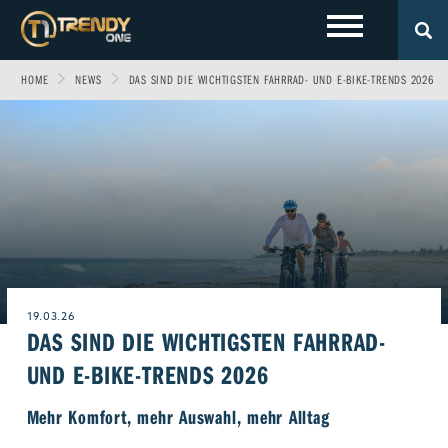
HOME
NEWS
DAS SIND DIE WICHTIGSTEN FAHRRAD- UND E-BIKE-TRENDS 2026
LOKALES
Sport
Fashion
Entertainment
Technik
EVENTS
Allgäu
Fitness & Gesundheit
Automobil
Wirtschaft & Politik
Gewinnspiele
Augsburg
FOTOS
Familie
Fun
Leben & Wohnen
VIDEOS
Ulm
Start-Up
Freizeit
Magazin E-Paper
19.03.26
DAS SIND DIE WICHTIGSTEN FAHRRAD-
ÜBER UNS
Beruf & Karriere
Frühstücks-Scout
UND E-BIKE-TRENDS 2026
Genuss
Kontakt
WERBEN BEI TRENDYONE
Team
Mehr Komfort, mehr Auswahl, mehr Alltag
Liebe & Leidenschaft
Impressum