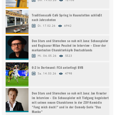
Do. 19.03.26
12708
Traditionscafé Café Spring in Haunstetten schließt
nach Jahrzehnten
Di. 17.02.26
6942
Den Stars und Sternchen so nah mit Jana: Schauspieler
und Regisseur Milan Peschel im Interview – Einer der
markantesten Charakterköpfe Deutschlands
Mi. 06.05.26
5523
0:2 in Dortmund: FCA unterliegt BVB
Sa. 14.03.26
4798
Den Stars und Sternchen so nah mit Jana: Jan Krauter
im Interview – Ein Schauspieler mit Tiefgang begeistert
mit seinen neuen Charakteren in der ZDF-Komödie
"Fang mich doch!" und in der Comedy-Serie "Das
Manko"