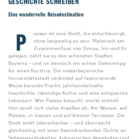
GESCHICHTE SCHREIBEN
Jobs & Karriere
MEHR+
Eine wundervolle Reisedestination
P
assau ist eine Stadt, die entschleunigt,
ohne langweilig zu sein. Malerisch am
Zusammenfluss von Donau, Inn und Ilz
gelegen, zählt sie zu den schönsten Städten
Bayerns – und ist dennoch ein echter Geheimtipp
für einen Kurztrip. Die niederbayerische
Universitätsstadt verbindet auf faszinierende
Weise barocke Pracht, jahrhundertealte
Geschichte, lebendige Kultur und eine entspannte
Lebensart. Wer Passau besucht, merkt schnell:
Hier spielt sich vieles draußen ab. Am Wasser, auf
Plätzen, in Gassen und auf kleinen Terrassen. Die
Stadt wirkt überschaubar – und überrascht
gleichzeitig mit einer beeindruckenden Dichte an
Sehenswürdigkeiten, kulinarischen Angeboten und