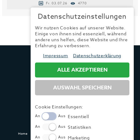
Fr. 03.07.26
4770
Datenschutzeinstellungen
Wir nutzen Cookies auf unserer Website.
Einige von ihnen sind essenziell, während
andere uns helfen, diese Website und Ihre
Erfahrung zu verbessern.
TRENDYONE
Impressum
Datenschutzerklärung
Ad can do GmbH & Co. KG
Kurzes Geländ 8 a | 86156 Augsburg
ALLE AKZEPTIEREN
AUSWAHL SPEICHERN
Tel.:
+49 (0) 821 / 99 82 34 40
Fax:
+49 (0) 821 / 99 82 34 41
Mail:
info@trendyone.de
Cookie Einstellungen:
An
Aus
Essentiell
An
Aus
Statistiken
Home
Kontakt
Impressum
Datenschutz
AGB
Mediadaten
An
Aus
Marketing