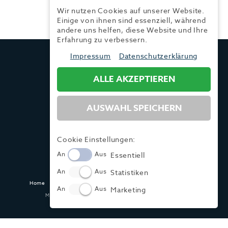
Wir nutzen Cookies auf unserer Website.
Einige von ihnen sind essenziell, während
andere uns helfen, diese Website und Ihre
Erfahrung zu verbessern.
TRENDYONE
Impressum
Datenschutzerklärung
Ad can do GmbH & Co. KG
Kurzes Geländ 8 a | 86156 Augsburg
ALLE AKZEPTIEREN
AUSWAHL SPEICHERN
Tel.:
+49 (0) 821 / 99 82 34 40
Fax:
+49 (0) 821 / 99 82 34 41
Mail:
info@trendyone.de
Cookie Einstellungen:
An
Aus
Essentiell
An
Aus
Statistiken
Home
Kontakt
Impressum
Datenschutz
AGB
Mediadaten
An
Aus
Marketing
Made with ♥ in Dasing und Hamburg @ zwetschke.de