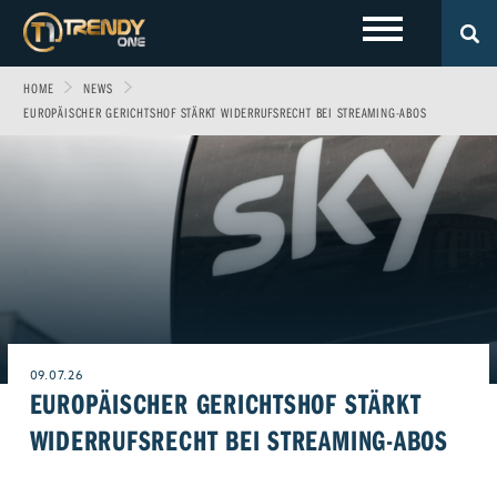
HOME
NEWS
LOKALES
Sport
Fashion
EUROPÄISCHER GERICHTSHOF STÄRKT WIDERRUFSRECHT BEI STREAMING-ABOS
Entertainment
Technik
EVENTS
Allgäu
Fitness & Gesundheit
Automobil
Wirtschaft & Politik
Gewinnspiele
Augsburg
FOTOS
Familie
Fun
Leben & Wohnen
VIDEOS
Ulm
Start-Up
Freizeit
Magazin E-Paper
ÜBER UNS
09.07.26
Beruf & Karriere
Frühstücks-Scout
EUROPÄISCHER GERICHTSHOF STÄRKT
Genuss
Kontakt
WIDERRUFSRECHT BEI STREAMING-ABOS
WERBEN BEI TRENDYONE
Team
Liebe & Leidenschaft
Impressum