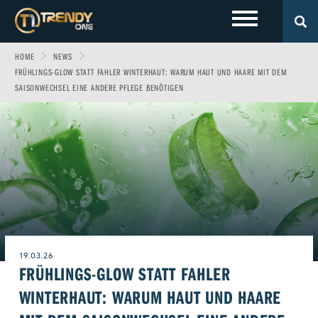
HOME
NEWS
LOKALES
Sport
Fashion
FRÜHLINGS-GLOW STATT FAHLER WINTERHAUT: WARUM HAUT UND HAARE MIT DEM
SAISONWECHSEL EINE ANDERE PFLEGE BENÖTIGEN
Entertainment
Technik
EVENTS
Allgäu
Fitness & Gesundheit
Automobil
Wirtschaft & Politik
Gewinnspiele
Augsburg
FOTOS
Familie
Fun
Leben & Wohnen
VIDEOS
Ulm
Start-Up
Freizeit
Magazin E-Paper
ÜBER UNS
Beruf & Karriere
Frühstücks-Scout
19.03.26
FRÜHLINGS-GLOW STATT FAHLER
Genuss
Kontakt
WERBEN BEI TRENDYONE
Team
WINTERHAUT: WARUM HAUT UND HAARE
Liebe & Leidenschaft
Impressum