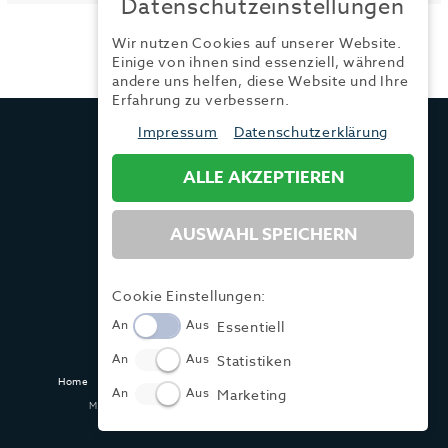
Datenschutzeinstellungen
Wir nutzen Cookies auf unserer Website.
Einige von ihnen sind essenziell, während
andere uns helfen, diese Website und Ihre
Erfahrung zu verbessern.
TRENDYONE
Impressum
Datenschutzerklärung
Ad can do GmbH & Co. KG
Kurzes Geländ 8 a | 86156 Augsburg
ALLE AKZEPTIEREN
AUSWAHL SPEICHERN
Tel.:
+49 (0) 821 / 99 82 34 40
Fax:
+49 (0) 821 / 99 82 34 41
Mail:
info@trendyone.de
Cookie Einstellungen:
An
Aus
Essentiell
An
Aus
Statistiken
Home
Kontakt
Impressum
Datenschutz
AGB
Mediadaten
An
Aus
Marketing
Made with ♥ in Dasing und Hamburg @ zwetschke.de