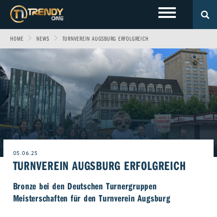
HOME
NEWS
TURNVEREIN AUGSBURG ERFOLGREICH
LOKALES
Sport
Fashion
Entertainment
Technik
EVENTS
Allgäu
Fitness & Gesundheit
Automobil
Wirtschaft & Politik
Gewinnspiele
Augsburg
FOTOS
Familie
Fun
Leben & Wohnen
VIDEOS
Ulm
Start-Up
Freizeit
Magazin E-Paper
05.06.25
TURNVEREIN AUGSBURG ERFOLGREICH
ÜBER UNS
Beruf & Karriere
Frühstücks-Scout
Bronze bei den Deutschen Turnergruppen
Genuss
Kontakt
WERBEN BEI TRENDYONE
Team
Meisterschaften für den Turnverein Augsburg
Liebe & Leidenschaft
Impressum