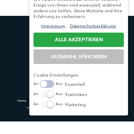
Einige von ihnen sind essenziell, während
andere uns helfen, diese Website und Ihre
Erfahrung zu verbessern.
TRENDYONE
Impressum
Datenschutzerklärung
Ad can do GmbH & Co. KG
Kurzes Geländ 8 a | 86156 Augsburg
ALLE AKZEPTIEREN
AUSWAHL SPEICHERN
Tel.:
+49 (0) 821 / 99 82 34 40
Fax:
+49 (0) 821 / 99 82 34 41
Mail:
info@trendyone.de
Cookie Einstellungen:
An
Aus
Essentiell
An
Aus
Statistiken
Home
Kontakt
Impressum
Datenschutz
AGB
Mediadaten
An
Aus
Marketing
Made with ♥ in Dasing und Hamburg @ zwetschke.de