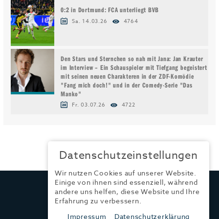
0:2 in Dortmund: FCA unterliegt BVB
Sa. 14.03.26
4764
Den Stars und Sternchen so nah mit Jana: Jan Krauter
im Interview – Ein Schauspieler mit Tiefgang begeistert
mit seinen neuen Charakteren in der ZDF-Komödie
"Fang mich doch!" und in der Comedy-Serie "Das
Manko"
Fr. 03.07.26
4722
Datenschutzeinstellungen
Wir nutzen Cookies auf unserer Website.
Einige von ihnen sind essenziell, während
TRENDYONE
andere uns helfen, diese Website und Ihre
Ad can do GmbH & Co. KG
Erfahrung zu verbessern.
Kurzes Geländ 8 a | 86156 Augsburg
Impressum
Datenschutzerklärung