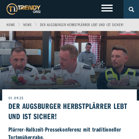
HOME
NEWS
DER AUGSBURGER HERBSTPLÄRRER LEBT UND IST SICHER!
LOKALES
Sport
Fashion
Entertainment
Technik
EVENTS
Allgäu
Fitness & Gesundheit
Automobil
Wirtschaft & Politik
Gewinnspiele
Augsburg
FOTOS
Familie
Fun
Leben & Wohnen
VIDEOS
Ulm
Start-Up
Freizeit
Magazin E-Paper
01.09.25
DER AUGSBURGER HERBSTPLÄRRER LEBT
ÜBER UNS
Beruf & Karriere
Frühstücks-Scout
UND IST SICHER!
Genuss
Kontakt
WERBEN BEI TRENDYONE
Team
Plärrer-Halbzeit-Pressekonferenz mit traditioneller
Liebe & Leidenschaft
Impressum
Tortenübergabe.