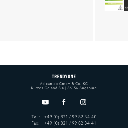
TRENDYONE
Ad can do GmbH & Co. KG
Kurzes Geländ 8 a | 86156 Augsburg
Tel.:
+49 (0) 821 / 99 82 34 40
Fax:
+49 (0) 821 / 99 82 34 41