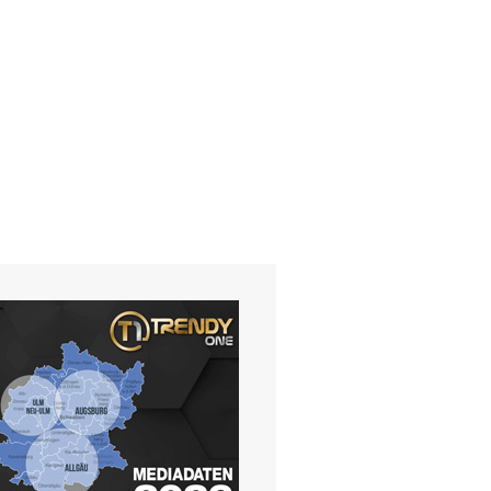
UNIVERSITÄT ULM:
SELBSTSTÄNDIGES LER
Di. 19.05.20