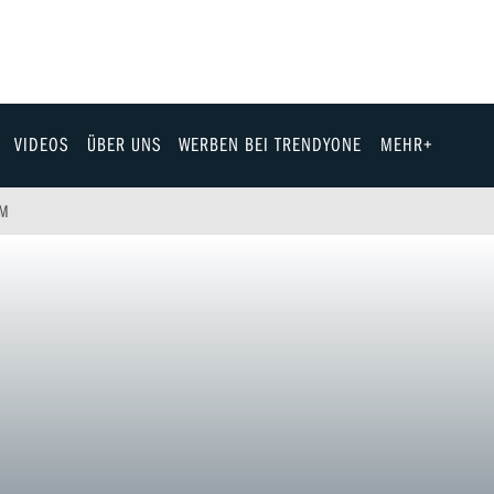
VIDEOS
ÜBER UNS
WERBEN BEI TRENDYONE
MEHR+
Team
LM
Jobs & Karriere
Fashion
Technik
eit
Automobil
ik
Gewinnspiele
Fun