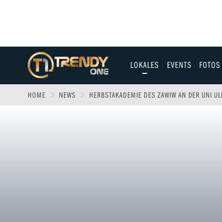
LOKALES
EVENTS
FOTOS
Allgäu
HOME
NEWS
HERBSTAKADEMIE DES ZAWIW AN DER UNI U
Augsburg
Ulm
Sport
Entertainment
Fitness & Gesundh
Wirtschaft & Polit
Familie