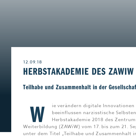
Leben & Wohnen
Freizeit
Beruf & Karriere
Genuss
12.09.18
Liebe & Leidensch
HERBSTAKADEMIE DES ZAWIW 
Teilhabe und Zusammenhalt in der Gesellschaf
W
ie verändern digitale Innovationen
beeinflussen narzisstische Selbst
Herbstakademie 2018 des Zentrums
Weiterbildung (ZAWiW) vom 17. bis zum 21. S
unter dem Titel „Teilhabe und Zusammenhalt in