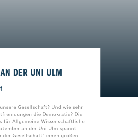
Start-Up
Magazin E-Paper
Frühstücks-Scout
Kontakt
aft
Impressum
AN DER UNI ULM
t
 unsere Gesellschaft? Und wie sehr
entfremdungen die Demokratie? Die
 für Allgemeine Wissenschaftliche
eptember an der Uni Ulm spannt
 der Gesellschaft“ einen großen