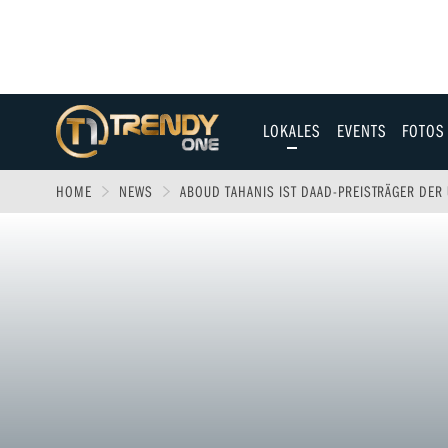
LOKALES
EVENTS
FOTOS
Allgäu
HOME
NEWS
ABOUD TAHANIS IST DAAD-PREISTRÄGER DER
Augsburg
Ulm
Sport
Entertainment
Fitness & Gesundh
Wirtschaft & Polit
Familie