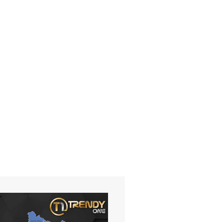
 UNI
STUDIUM UND LEHRE AN DER
MEDIENINFORMATIK-
UNI ULM WEITER...
STUDIERENDE DER UNIV
Do. 15.04.21
Mi. 14.04.21