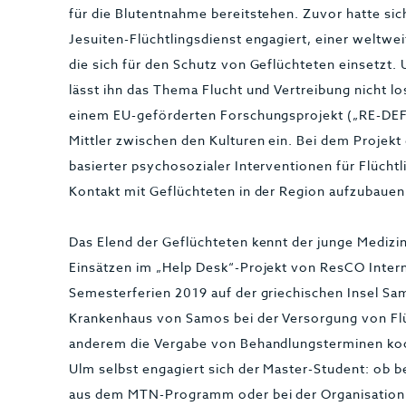
für die Blutentnahme bereitstehen. Zuvor hatte sic
Jesuiten-Flüchtlingsdienst engagiert, einer weltwei
die sich für den Schutz von Geflüchteten einsetzt. 
lässt ihn das Thema Flucht und Vertreibung nicht los
einem EU-geförderten Forschungsprojekt („RE-DEFIN
Mittler zwischen den Kulturen ein. Bei dem Projekt
basierter psychosozialer Interventionen für Flüchtli
Kontakt mit Geflüchteten in der Region aufzubauen
Das Elend der Geflüchteten kennt der junge Medizi
Einsätzen im „Help Desk“-Projekt von ResCO Intern
Semesterferien 2019 auf der griechischen Insel Sam
Krankenhaus von Samos bei der Versorgung von Flü
anderem die Vergabe von Behandlungsterminen koor
Ulm selbst engagiert sich der Master-Student: ob b
aus dem MTN-Programm oder bei der Organisation