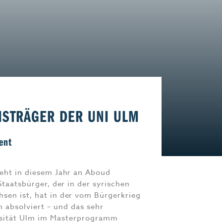
Start-Up
Magazin E-Paper
Frühstücks-Scout
Kontakt
aft
Impressum
ISTRÄGER DER UNI ULM
ent
geht in diesem Jahr an Aboud
Staatsbürger, der in der syrischen
sen ist, hat in der vom Bürgerkrieg
 absolviert – und das sehr
versität Ulm im Masterprogramm