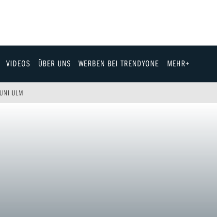
VIDEOS
ÜBER UNS
WERBEN BEI TRENDYONE
MEHR+
Team
 UNI ULM
Jobs & Karriere
Fashion
Technik
eit
Automobil
ik
Gewinnspiele
Fun