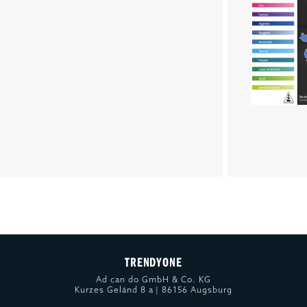
TRENDYONE
Ad can do GmbH & Co. KG
Kurzes Geländ 8 a | 86156 Augsburg