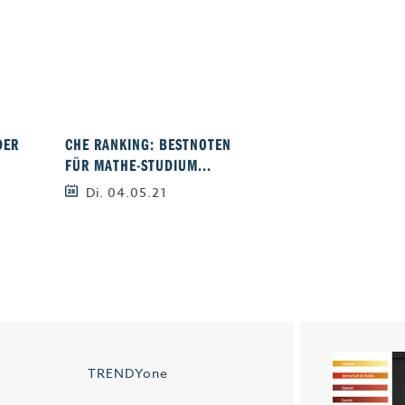
DER
CHE RANKING: BESTNOTEN
LOGO-LIFTING AN DER
FÜR MATHE-STUDIUM...
ULM
Di. 04.05.21
Do. 15.04.21
TRENDYone