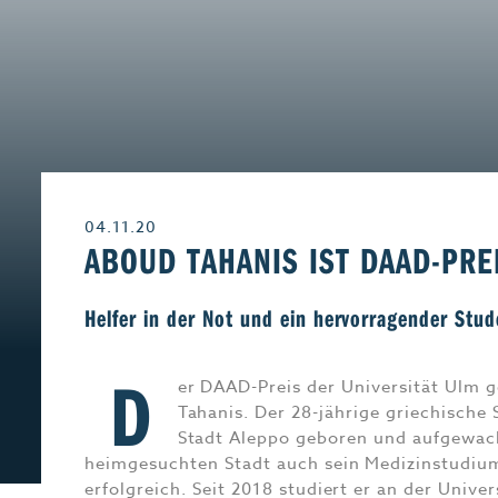
Leben & Wohnen
Freizeit
Beruf & Karriere
Genuss
04.11.20
Liebe & Leidensch
ABOUD TAHANIS IST DAAD-PRE
Helfer in der Not und ein hervorragender Stud
D
er DAAD-Preis der Universität Ulm 
Tahanis. Der 28-jährige griechische 
Stadt Aleppo geboren und aufgewach
heimgesuchten Stadt auch sein Medizinstudium
erfolgreich. Seit 2018 studiert er an der Uni