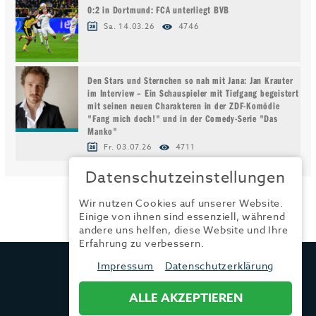
0:2 in Dortmund: FCA unterliegt BVB
Sa. 14.03.26
4746
Den Stars und Sternchen so nah mit Jana: Jan Krauter
im Interview – Ein Schauspieler mit Tiefgang begeistert
mit seinen neuen Charakteren in der ZDF-Komödie
"Fang mich doch!" und in der Comedy-Serie "Das
Manko"
Fr. 03.07.26
4711
Datenschutzeinstellungen
Wir nutzen Cookies auf unserer Website.
Einige von ihnen sind essenziell, während
andere uns helfen, diese Website und Ihre
Erfahrung zu verbessern.
TRENDYONE
Impressum
Datenschutzerklärung
Ad can do GmbH & Co. KG
Kurzes Geländ 8 a | 86156 Augsburg
ALLE AKZEPTIEREN