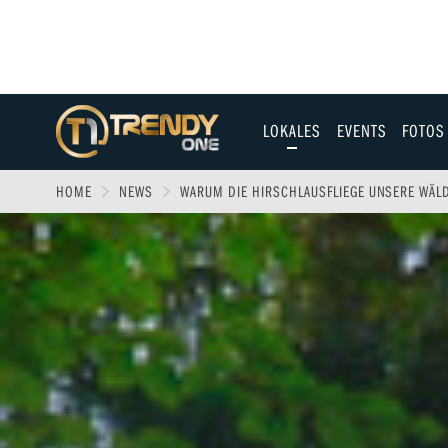
LOKALES
EVENTS
FOTOS
Allgäu
HOME
NEWS
WARUM DIE HIRSCHLAUSFLIEGE UNSERE WÄ
Augsburg
Ulm
Sport
Entertainment
Fitness & Gesundh
Wirtschaft & Polit
Familie