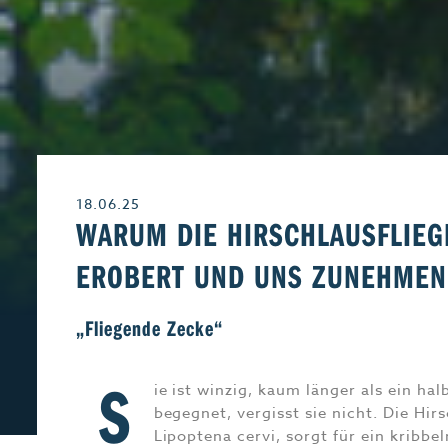
Leben & Wohnen
Freizeit
Beruf & Karriere
Genuss
18.06.25
Liebe & Leidensch
WARUM DIE HIRSCHLAUSFLIEG
EROBERT UND UNS ZUNEHMEN
„Fliegende Zecke“
S
ie ist winzig, kaum länger als ein ha
begegnet, vergisst sie nicht. Die Hir
Lipoptena cervi, sorgt für ein kribb