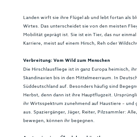
Landen wirft sie ihre Flügel ab und lebt fortan als b
Wirtes. Das unterscheidet sie von den meisten Fli
Mobilität geprägt ist. Sie ist ein Tier, das nur einma
Karriere, meist auf einem Hirsch, Reh oder Wildsch
Verbreitung: Vom Wild zum Menschen
Die Hirschlausfliege ist in ganz Europa heimisch, i
Skandinavien bis in den Mittelmeerraum. In Deutschla
Süddeutschland auf. Besonders häufig sind Begeg
Herbst, denn dann ist ihre Hauptflugzeit. Ursprünglic
ihr Wirtsspektrum zunehmend auf Haustiere – und 
aus. Spaziergänger, Jäger, Reiter, Pilzsammler: Alle
bewegen, können ihr begegnen.