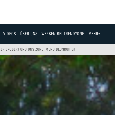
VIDEOS
ÜBER UNS
WERBEN BEI TRENDYONE
MEHR+
Team
LDER EROBERT UND UNS ZUNEHMEND BEUNRUHIGT
Jobs & Karriere
Fashion
Technik
eit
Automobil
ik
Gewinnspiele
Fun