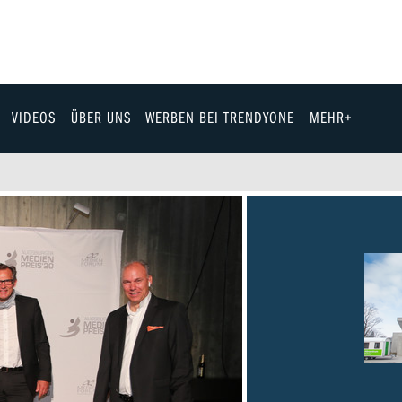
VIDEOS
ÜBER UNS
WERBEN BEI TRENDYONE
MEHR+
Team
Jobs & Karriere
Fashion
Technik
eit
Automobil
ik
Gewinnspiele
Fun