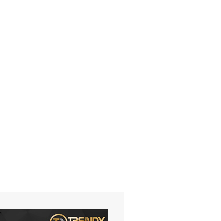
NEUE KAMPANGE
"ERFRISCHEND TAGEN"
Mo. 28.09.20
M
DAS GROSSE PRESSEBALL C
.
OMEBACK NACH ZWEI...
Fr. 11.11.22