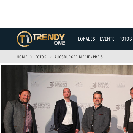
LOKALES
EVENTS
FOTOS
Allgäu
HOME
FOTOS
AUGSBURGER MEDIENPREIS
Augsburg
Ulm
Sport
Entertainment
Fitness & Gesundh
Wirtschaft & Polit
Familie