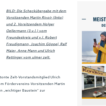
BILD: Die Scheckübergabe mit dem
Vorsitzenden Martin Rivoir (links)
MEIS
und 2. Vorsitzendem Holger
DE
Oellermann (3.v.l.) vom
Freundeskreis und v.l. Robert
Freudigmann, Joachim Göppel, Ralf
Maier, Anne Mann und Ulrich
Rettinger vom ulmer zelt.
tonte Zelt-Vorstandsmitglied Ulrich
om Fördervereins-Vorsitzenden Martin
in „wichtiger Baustein“ zur