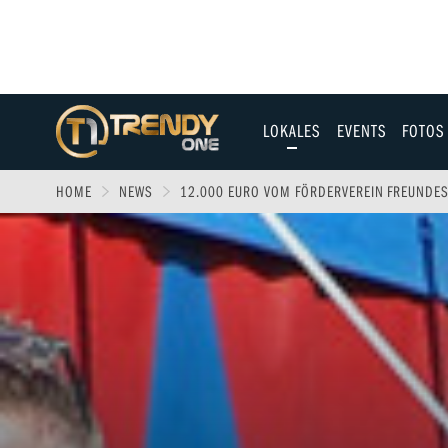
LOKALES
EVENTS
FOTOS
Allgäu
HOME
NEWS
12.000 EURO VOM FÖRDERVEREIN FREUNDESKR
Augsburg
Ulm
Sport
Entertainment
Fitness & Gesundh
Wirtschaft & Polit
Familie