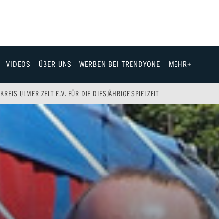
VIDEOS
ÜBER UNS
WERBEN BEI TRENDYONE
MEHR+
Team
EIS ULMER ZELT E.V. FÜR DIE DIESJÄHRIGE SPIELZEIT
Jobs & Karriere
Fashion
Technik
eit
Automobil
ik
Gewinnspiele
Fun