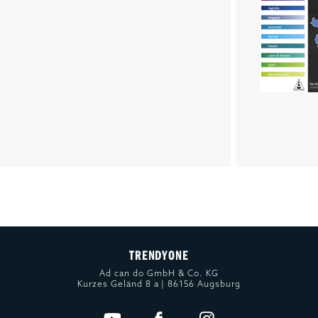
TRENDYONE
Ad can do GmbH & Co. KG
Kurzes Geländ 8 a | 86156 Augsburg