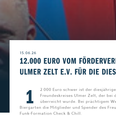
Leben & Wohnen
Freizeit
Beruf & Karriere
Genuss
15.06.26
Liebe & Leidensch
12.000 EURO VOM FÖRDERVER
ULMER ZELT E.V. FÜR DIE DIE
1
2 000 Euro schwer ist der diesjähri
Freundeskreises Ulmer Zelt, der bei 
überreicht wurde. Bei prächtigem Wet
Biergarten die Mitglieder und Spender des Freu
Funk-Formation Check & Chill.