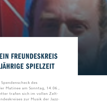
Start-Up
Magazin E-Paper
Frühstücks-Scout
Kontakt
aft
Impressum
EIN FREUNDESKREIS
SJÄHRIGE SPIELZEIT
ge Spendenscheck des
der Matinee am Sonntag, 14.06.,
ter trafen sich im vollen Zelt-
ndeskreises zur Musik der Jazz-