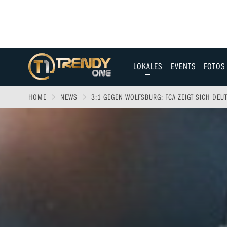
LOKALES
EVENTS
FOTOS
Allgäu
HOME
NEWS
3:1 GEGEN WOLFSBURG: FCA ZEIGT SICH DEU
Augsburg
Ulm
Sport
Entertainment
Fitness & Gesundh
Wirtschaft & Polit
Familie