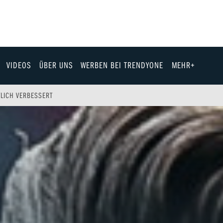
VIDEOS
ÜBER UNS
WERBEN BEI TRENDYONE
MEHR+
Team
TLICH VERBESSERT
Jobs & Karriere
Fashion
Technik
eit
Automobil
ik
Gewinnspiele
Fun