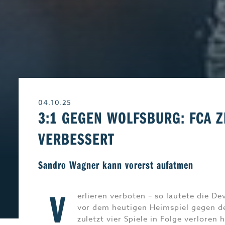
Leben & Wohnen
Freizeit
Beruf & Karriere
Genuss
04.10.25
Liebe & Leidensch
3:1 GEGEN WOLFSBURG: FCA Z
VERBESSERT
Sandro Wagner kann vorerst aufatmen
V
erlieren verboten – so lautete die D
vor dem heutigen Heimspiel gegen 
zuletzt vier Spiele in Folge verloren h