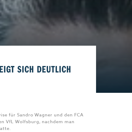
Start-Up
Magazin E-Paper
Frühstücks-Scout
Kontakt
aft
Impressum
EIGT SICH DEUTLICH
evise für Sandro Wagner und den FCA
den VfL Wolfsburg, nachdem man
atte.