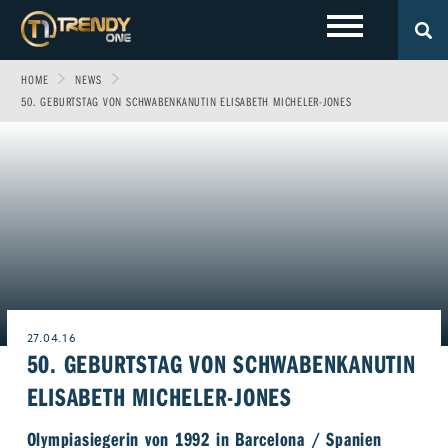
HOME
NEWS
LOKALES
Sport
Fashion
50. GEBURTSTAG VON SCHWABENKANUTIN ELISABETH MICHELER-JONES
Entertainment
Technik
EVENTS
Allgäu
Fitness & Gesundheit
Automobil
Wirtschaft & Politik
Gewinnspiele
Augsburg
FOTOS
Familie
Fun
Leben & Wohnen
VIDEOS
Ulm
Start-Up
Freizeit
Magazin E-Paper
ÜBER UNS
27.04.16
Beruf & Karriere
Frühstücks-Scout
50. GEBURTSTAG VON SCHWABENKANUTIN
Genuss
Kontakt
ELISABETH MICHELER-JONES
WERBEN BEI TRENDYONE
Team
Liebe & Leidenschaft
Impressum
Olympiasiegerin von 1992 in Barcelona / Spanien