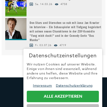
Sa. 14.03.26
4758
Den Stars und Sternchen so nah mit Jana: Jan Krauter
im Interview – Ein Schauspieler mit Tiefgang begeistert
mit seinen neuen Charakteren in der ZDF-Komödie
"Fang mich doch!" und in der Comedy-Serie "Das
Manko"
Fr. 03.07.26
4719
Datenschutzeinstellungen
Wir nutzen Cookies auf unserer Website.
Einige von ihnen sind essenziell, während
andere uns helfen, diese Website und Ihre
Erfahrung zu verbessern.
TRENDYONE
Impressum
Datenschutzerklärung
Ad can do GmbH & Co. KG
Kurzes Geländ 8 a | 86156 Augsburg
ALLE AKZEPTIEREN