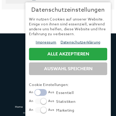
Datenschutzeinstellungen
Wir nutzen Cookies auf unserer Website.
Einige von ihnen sind essenziell, während
andere uns helfen, diese Website und Ihre
Erfahrung zu verbessern.
TRENDYONE
Impressum
Datenschutzerklärung
Ad can do GmbH & Co. KG
Kurzes Geländ 8 a | 86156 Augsburg
ALLE AKZEPTIEREN
AUSWAHL SPEICHERN
Tel.:
+49 (0) 821 / 99 82 34 40
Fax:
+49 (0) 821 / 99 82 34 41
Mail:
info@trendyone.de
Cookie Einstellungen:
An
Aus
Essentiell
An
Aus
Statistiken
Home
Kontakt
Impressum
Datenschutz
AGB
Mediadaten
An
Aus
Marketing
Made with ♥ in Dasing und Hamburg @ zwetschke.de