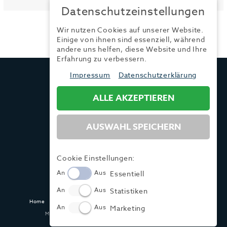
Datenschutzeinstellungen
Wir nutzen Cookies auf unserer Website.
Einige von ihnen sind essenziell, während
andere uns helfen, diese Website und Ihre
Erfahrung zu verbessern.
TRENDYONE
Impressum
Datenschutzerklärung
Ad can do GmbH & Co. KG
Kurzes Geländ 8 a | 86156 Augsburg
ALLE AKZEPTIEREN
AUSWAHL SPEICHERN
Tel.:
+49 (0) 821 / 99 82 34 40
Fax:
+49 (0) 821 / 99 82 34 41
Mail:
info@trendyone.de
Cookie Einstellungen:
An
Aus
Essentiell
An
Aus
Statistiken
Home
Kontakt
Impressum
Datenschutz
AGB
Mediadaten
An
Aus
Marketing
Made with ♥ in Dasing und Hamburg @ zwetschke.de