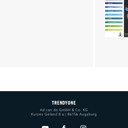
TRENDYONE
Ad can do GmbH & Co. KG
Kurzes Geländ 8 a | 86156 Augsburg