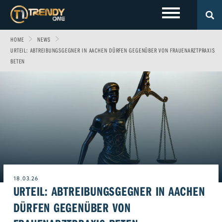
HOME
NEWS
LOKALES
Sport
Fashion
URTEIL: ABTREIBUNGSGEGNER IN AACHEN DÜRFEN GEGENÜBER VON FRAUENARZTPRAXIS
BETEN
Entertainment
Technik
EVENTS
Allgäu
Fitness & Gesundheit
Automobil
Wirtschaft & Politik
Gewinnspiele
Augsburg
FOTOS
Familie
Fun
Leben & Wohnen
VIDEOS
Ulm
Start-Up
Freizeit
Magazin E-Paper
ÜBER UNS
Beruf & Karriere
Frühstücks-Scout
18.03.26
URTEIL: ABTREIBUNGSGEGNER IN AACHEN
Genuss
Kontakt
WERBEN BEI TRENDYONE
Team
DÜRFEN GEGENÜBER VON
Liebe & Leidenschaft
Impressum