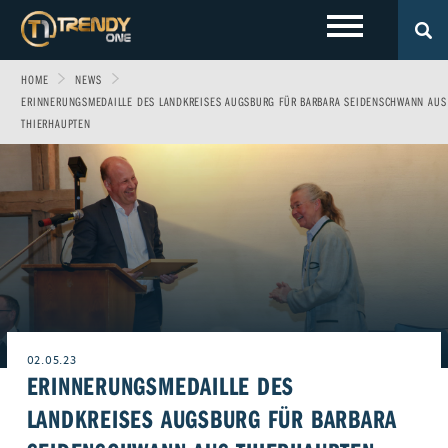
HOME
NEWS
LOKALES
Sport
Fashion
ERINNERUNGSMEDAILLE DES LANDKREISES AUGSBURG FÜR BARBARA SEIDENSCHWANN AUS
THIERHAUPTEN
Entertainment
Technik
EVENTS
Allgäu
Fitness & Gesundheit
Automobil
Wirtschaft & Politik
Gewinnspiele
Augsburg
FOTOS
Familie
Fun
Leben & Wohnen
VIDEOS
Ulm
Start-Up
Freizeit
Magazin E-Paper
ÜBER UNS
Beruf & Karriere
Frühstücks-Scout
02.05.23
ERINNERUNGSMEDAILLE DES
Genuss
Kontakt
WERBEN BEI TRENDYONE
Team
LANDKREISES AUGSBURG FÜR BARBARA
Liebe & Leidenschaft
Impressum