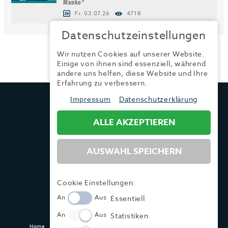
Manko"
Fr. 03.07.26
4718
Datenschutzeinstellungen
Wir nutzen Cookies auf unserer Website.
Einige von ihnen sind essenziell, während
andere uns helfen, diese Website und Ihre
Erfahrung zu verbessern.
TRENDYONE
Impressum
Datenschutzerklärung
Ad can do GmbH & Co. KG
Kurzes Geländ 8 a | 86156 Augsburg
ALLE AKZEPTIEREN
AUSWAHL SPEICHERN
Tel.:
+49 (0) 821 / 99 82 34 40
Fax:
+49 (0) 821 / 99 82 34 41
Mail:
info@trendyone.de
Cookie Einstellungen:
An
Aus
Essentiell
An
Aus
Statistiken
Home
Kontakt
Impressum
Datenschutz
AGB
Mediadaten