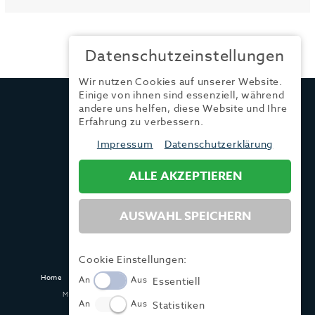
Datenschutzeinstellungen
Wir nutzen Cookies auf unserer Website.
Einige von ihnen sind essenziell, während
TRENDYONE
andere uns helfen, diese Website und Ihre
Ad can do GmbH & Co. KG
Erfahrung zu verbessern.
Kurzes Geländ 8 a | 86156 Augsburg
Impressum
Datenschutzerklärung
ALLE AKZEPTIEREN
Tel.:
+49 (0) 821 / 99 82 34 40
Fax:
+49 (0) 821 / 99 82 34 41
Mail:
info@trendyone.de
AUSWAHL SPEICHERN
Cookie Einstellungen:
Home
Kontakt
Impressum
Datenschutz
AGB
Mediadaten
An
Aus
Essentiell
Made with ♥ in Dasing und Hamburg @ zwetschke.de
An
Aus
Statistiken