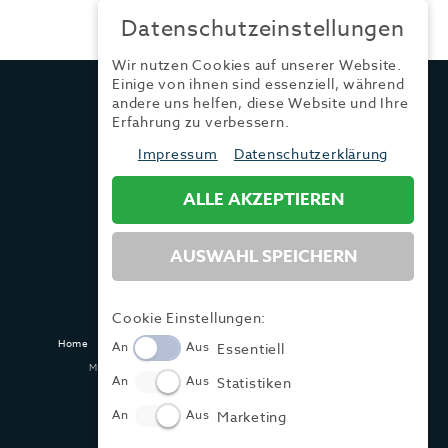
Datenschutzeinstellungen
Wir nutzen Cookies auf unserer Website.
Einige von ihnen sind essenziell, während
TRENDYONE
andere uns helfen, diese Website und Ihre
Ad can do GmbH & Co. KG
Erfahrung zu verbessern.
Kurzes Geländ 8 a | 86156 Augsburg
Impressum
Datenschutzerklärung
ALLE AKZEPTIEREN
Tel.:
+49 (0) 821 / 99 82 34 40
Fax:
+49 (0) 821 / 99 82 34 41
Mail:
info@trendyone.de
AUSWAHL SPEICHERN
Cookie Einstellungen:
Home
Kontakt
Impressum
Datenschutz
AGB
Mediadaten
An
Aus
Essentiell
Made with ♥ in Dasing und Hamburg @ zwetschke.de
An
Aus
Statistiken
An
Aus
Marketing