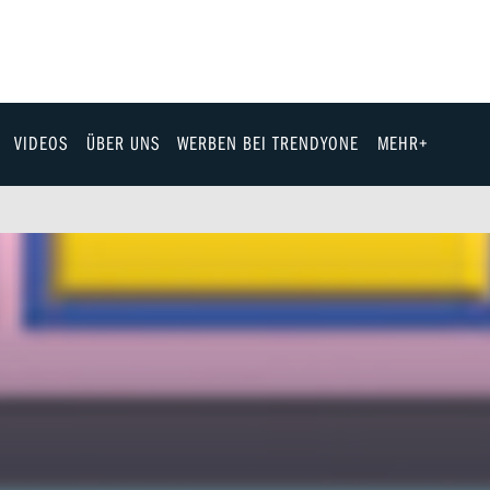
VIDEOS
ÜBER UNS
WERBEN BEI TRENDYONE
MEHR+
Team
Jobs & Karriere
Fashion
Technik
eit
Automobil
ik
Gewinnspiele
Fun