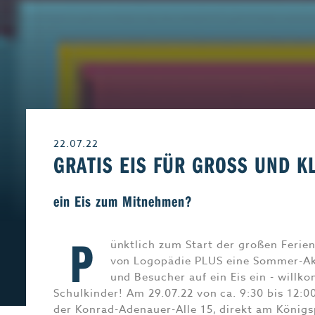
Leben & Wohnen
Freizeit
Beruf & Karriere
Genuss
22.07.22
Liebe & Leidensch
GRATIS EIS FÜR GROSS UND KLE
ein Eis zum Mitnehmen?
P
ünktlich zum Start der großen Ferien
von Logopädie PLUS eine Sommer-Akt
und Besucher auf ein Eis ein - willk
Schulkinder! Am 29.07.22 von ca. 9:30 bis 12:0
der Konrad-Adenauer-Alle 15, direkt am Königs