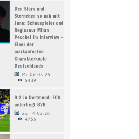
Den Stars und
Sternchen so nah mit
Jana: Schauspieler und
Regisseur Milan
Peschel im Interview –
Einer der
markantesten
Charakterköpfe
Deutschlands
Mi. 06.05.26
5439
0:2 in Dortmund: FCA
unterliegt BVB
AUNE-
BADESAISON IM MEMMINGER
ALTSTADTSOMMER IM 
Sa. 14.03.26
...
FREIBAD STARTET...
DER STADT KAUFB...
4756
Di. 08.06.21
Mo. 26.04.21