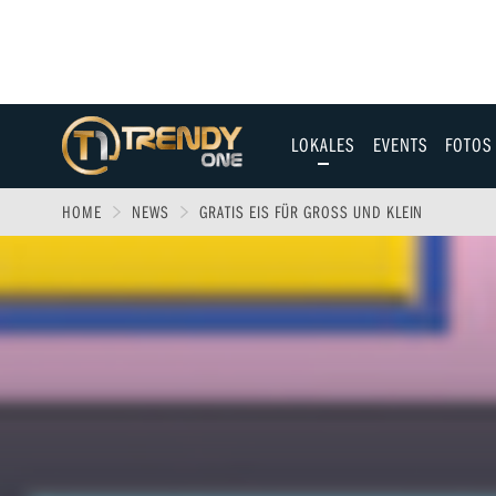
LOKALES
EVENTS
FOTOS
Allgäu
HOME
NEWS
GRATIS EIS FÜR GROSS UND KLEIN
Augsburg
Ulm
Sport
Entertainment
Fitness & Gesundh
Wirtschaft & Polit
Familie