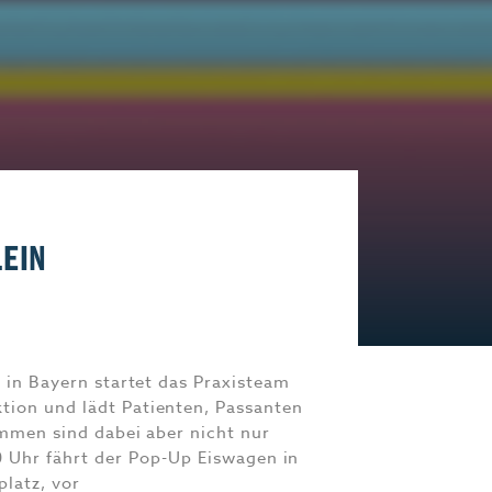
Start-Up
Magazin E-Paper
Frühstücks-Scout
Kontakt
aft
Impressum
IN
 in Bayern startet das Praxisteam
ion und lädt Patienten, Passanten
ommen sind dabei aber nicht nur
0 Uhr fährt der Pop-Up Eiswagen in
platz, vor