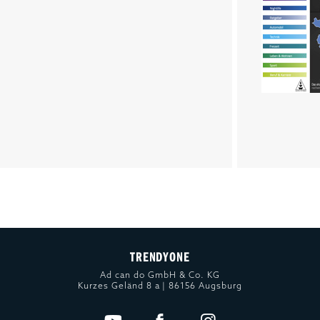
TRENDYONE
Ad can do GmbH & Co. KG
Kurzes Geländ 8 a | 86156 Augsburg