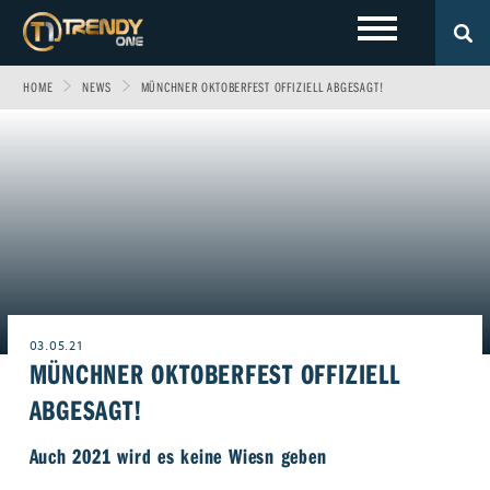
HOME
NEWS
MÜNCHNER OKTOBERFEST OFFIZIELL ABGESAGT!
LOKALES
Sport
Fashion
Entertainment
Technik
EVENTS
Allgäu
Fitness & Gesundheit
Automobil
Wirtschaft & Politik
Gewinnspiele
Augsburg
FOTOS
Familie
Fun
Leben & Wohnen
VIDEOS
Ulm
Start-Up
Freizeit
Magazin E-Paper
03.05.21
MÜNCHNER OKTOBERFEST OFFIZIELL
ÜBER UNS
Beruf & Karriere
Frühstücks-Scout
ABGESAGT!
Genuss
Kontakt
WERBEN BEI TRENDYONE
Team
Auch 2021 wird es keine Wiesn geben
Liebe & Leidenschaft
Impressum