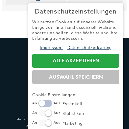
Datenschutzeinstellungen
Wir nutzen Cookies auf unserer Website.
Einige von ihnen sind essenziell, während
andere uns helfen, diese Website und Ihre
Erfahrung zu verbessern.
TRENDYONE
Impressum
Datenschutzerklärung
Ad can do GmbH & Co. KG
Kurzes Geländ 8 a | 86156 Augsburg
ALLE AKZEPTIEREN
AUSWAHL SPEICHERN
Tel.:
+49 (0) 821 / 99 82 34 40
Fax:
+49 (0) 821 / 99 82 34 41
Mail:
info@trendyone.de
Cookie Einstellungen:
An
Aus
Essentiell
An
Aus
Statistiken
Home
Kontakt
Impressum
Datenschutz
AGB
Mediadaten
An
Aus
Marketing
Made with ♥ in Dasing und Hamburg @ zwetschke.de