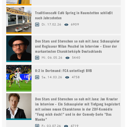
Traditionscafé Café Spring in Haunstetten schließt
nach Jahrzehnten
Di. 17.02.26
6909
Den Stars und Sternchen so nah mit Jana: Schauspieler
und Regisseur Milan Peschel im Interview – Einer der
markantesten Charakterköpfe Deutschlands
Mi. 06.05.26
5440
0:2 in Dortmund: FCA unterliegt BVB
Sa. 14.03.26
4758
Den Stars und Sternchen so nah mit Jana: Jan Krauter
im Interview – Ein Schauspieler mit Tiefgang begeistert
mit seinen neuen Charakteren in der ZDF-Komödie
"Fang mich doch!" und in der Comedy-Serie "Das
Manko"
Fr. 03.07.26
4719