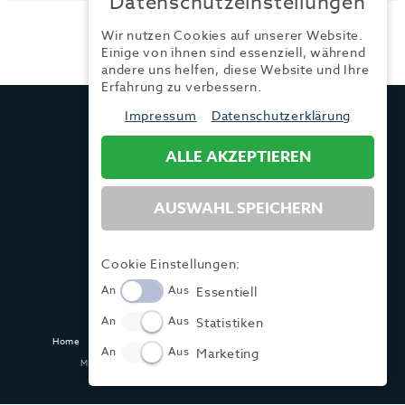
Datenschutzeinstellungen
Wir nutzen Cookies auf unserer Website.
Einige von ihnen sind essenziell, während
andere uns helfen, diese Website und Ihre
Erfahrung zu verbessern.
TRENDYONE
Impressum
Datenschutzerklärung
Ad can do GmbH & Co. KG
Kurzes Geländ 8 a | 86156 Augsburg
ALLE AKZEPTIEREN
AUSWAHL SPEICHERN
Tel.:
+49 (0) 821 / 99 82 34 40
Fax:
+49 (0) 821 / 99 82 34 41
Mail:
info@trendyone.de
Cookie Einstellungen:
An
Aus
Essentiell
An
Aus
Statistiken
Home
Kontakt
Impressum
Datenschutz
AGB
Mediadaten
An
Aus
Marketing
Made with ♥ in Dasing und Hamburg @ zwetschke.de