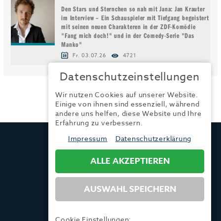
Den Stars und Sternchen so nah mit Jana: Jan Krauter
im Interview – Ein Schauspieler mit Tiefgang begeistert
mit seinen neuen Charakteren in der ZDF-Komödie
"Fang mich doch!" und in der Comedy-Serie "Das
Manko"
Fr. 03.07.26
4721
Datenschutzeinstellungen
Wir nutzen Cookies auf unserer Website.
Einige von ihnen sind essenziell, während
andere uns helfen, diese Website und Ihre
Erfahrung zu verbessern.
TRENDYONE
Impressum
Datenschutzerklärung
Ad can do GmbH & Co. KG
Kurzes Geländ 8 a | 86156 Augsburg
ALLE AKZEPTIEREN
AUSWAHL SPEICHERN
Tel.:
+49 (0) 821 / 99 82 34 40
Fax:
+49 (0) 821 / 99 82 34 41
Mail:
info@trendyone.de
Cookie Einstellungen: