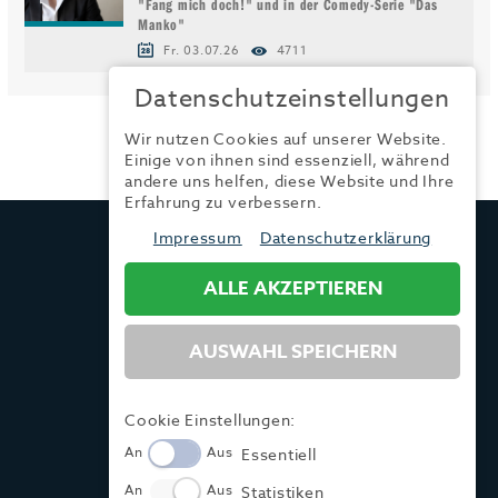
"Fang mich doch!" und in der Comedy-Serie "Das
Manko"
Fr. 03.07.26
4711
Datenschutzeinstellungen
Wir nutzen Cookies auf unserer Website.
Einige von ihnen sind essenziell, während
andere uns helfen, diese Website und Ihre
Erfahrung zu verbessern.
TRENDYONE
Impressum
Datenschutzerklärung
Ad can do GmbH & Co. KG
Kurzes Geländ 8 a | 86156 Augsburg
ALLE AKZEPTIEREN
AUSWAHL SPEICHERN
Tel.:
+49 (0) 821 / 99 82 34 40
Fax:
+49 (0) 821 / 99 82 34 41
Mail:
info@trendyone.de
Cookie Einstellungen:
An
Aus
Essentiell
An
Aus
Statistiken