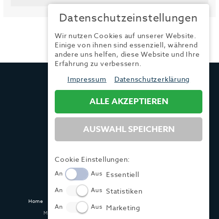
Datenschutzeinstellungen
Wir nutzen Cookies auf unserer Website.
Einige von ihnen sind essenziell, während
andere uns helfen, diese Website und Ihre
Erfahrung zu verbessern.
TRENDYONE
Impressum
Datenschutzerklärung
Ad can do GmbH & Co. KG
Kurzes Geländ 8 a | 86156 Augsburg
ALLE AKZEPTIEREN
AUSWAHL SPEICHERN
Tel.:
+49 (0) 821 / 99 82 34 40
Fax:
+49 (0) 821 / 99 82 34 41
Mail:
info@trendyone.de
Cookie Einstellungen:
An
Aus
Essentiell
An
Aus
Statistiken
Home
Kontakt
Impressum
Datenschutz
AGB
Mediadaten
An
Aus
Marketing
Made with ♥ in Dasing und Hamburg @ zwetschke.de