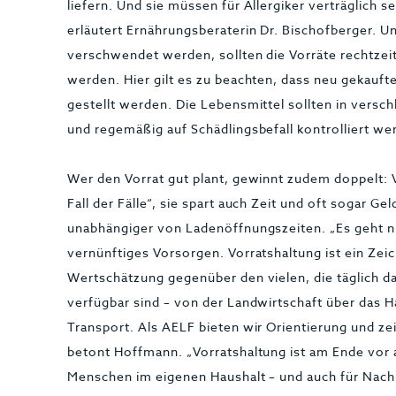
liefern. Und sie müssen für Allergiker verträglich s
erläutert Ernährungsberaterin Dr. Bischofberger. U
verschwendet werden, sollten die Vorräte rechtzei
werden. Hier gilt es zu beachten, dass neu gekaufte
gestellt werden. Die Lebensmittel sollten in vers
und regemäßig auf Schädlingsbefall kontrolliert we
Wer den Vorrat gut plant, gewinnt zudem doppelt: Vo
Fall der Fälle“, sie spart auch Zeit und oft sogar G
unabhängiger von Ladenöffnungszeiten. „Es geht 
vernünftiges Vorsorgen. Vorratshaltung ist ein Ze
Wertschätzung gegenüber den vielen, die täglich da
verfügbar sind – von der Landwirtschaft über das 
Transport. Als AELF bieten wir Orientierung und zei
betont Hoffmann. „Vorratshaltung ist am Ende vor 
Menschen im eigenen Haushalt – und auch für Nach