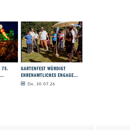
 75.
GARTENFEST WÜRDIGT
GEH- UND RADWEGBR
..
EHRENAMTLICHES ENGAGE...
RUBINGER STRASSE EI.
Do. 30.07.26
Mi. 29.07.26