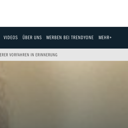
VIDEOS
ÜBER UNS
WERBEN BEI TRENDYONE
MEHR+
Team
ERER VORFAHREN IN ERINNERUNG
Jobs & Karriere
Fashion
Technik
eit
Automobil
ik
Gewinnspiele
Fun