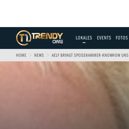
LOKALES
EVENTS
FOTOS
Allgäu
HOME
NEWS
AELF BRINGT SPEISEKAMMER-KNOWHOW UNS
Augsburg
Ulm
Sport
Entertainment
Fitness & Gesundh
Wirtschaft & Polit
Familie