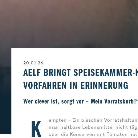
Leben & Wohnen
Freizeit
Beruf & Karriere
Genuss
20.01.26
Liebe & Leidensch
AELF BRINGT SPEISEKAMMER
VORFAHREN IN ERINNERUNG
Wer clever ist, sorgt vor – Mein Vorratskorb!
K
empten – Ein bisschen Vorratshaltung
man haltbare Lebensmittel nicht täg
oder die Konserven mit Tomaten hat 