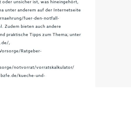
 oder unsicher ist, was hineingehört,
a unter anderem auf der Internetseite
rnaehrung/fuer-den-notfall-
l. Zudem bieten auch andere
und praktische Tipps zum Thema; unter
.de/,
Vorsorge/Ratgeber-
orge/notvorrat/vorratskalkulator/
.bzfe.de/kueche-und-