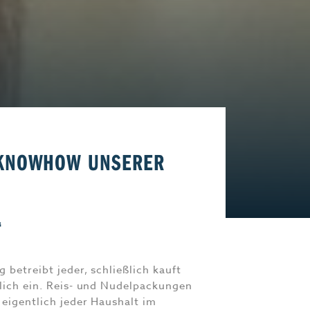
Start-Up
Magazin E-Paper
Frühstücks-Scout
Kontakt
aft
Impressum
-KNOWHOW UNSERER
“
 betreibt jeder, schließlich kauft
lich ein. Reis- und Nudelpackungen
eigentlich jeder Haushalt im