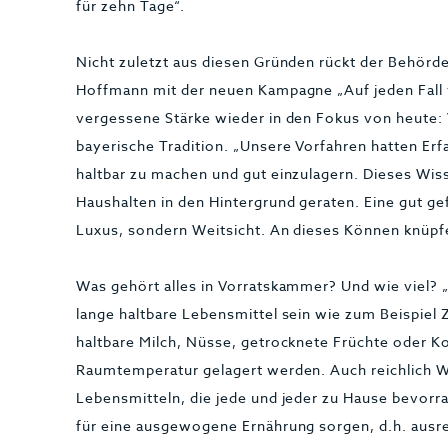
für zehn Tage“.
Nicht zuletzt aus diesen Gründen rückt der Behörd
Hoffmann mit der neuen Kampagne „Auf jeden Fall v
vergessene Stärke wieder in den Fokus von heute: V
bayerische Tradition. „Unsere Vorfahren hatten Erf
haltbar zu machen und gut einzulagern. Dieses Wisse
Haushalten in den Hintergrund geraten. Eine gut ge
Luxus, sondern Weitsicht. An dieses Können knüpf
Was gehört alles in Vorratskammer? Und wie viel? „
lange haltbare Lebensmittel sein wie zum Beispiel
haltbare Milch, Nüsse, getrocknete Früchte oder K
Raumtemperatur gelagert werden. Auch reichlich W
Lebensmitteln, die jede und jeder zu Hause bevorrat
für eine ausgewogene Ernährung sorgen, d.h. ausr