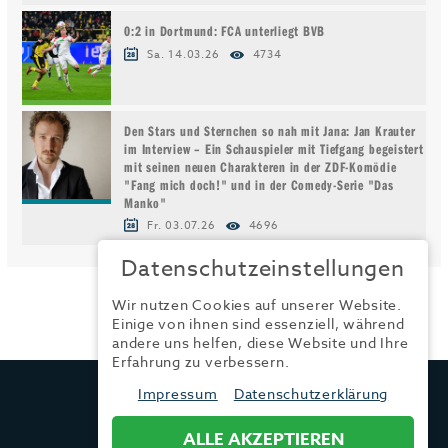
0:2 in Dortmund: FCA unterliegt BVB
Sa. 14.03.26
4734
Den Stars und Sternchen so nah mit Jana: Jan Krauter
im Interview – Ein Schauspieler mit Tiefgang begeistert
mit seinen neuen Charakteren in der ZDF-Komödie
"Fang mich doch!" und in der Comedy-Serie "Das
Manko"
Fr. 03.07.26
4696
Datenschutzeinstellungen
Wir nutzen Cookies auf unserer Website.
Einige von ihnen sind essenziell, während
andere uns helfen, diese Website und Ihre
Erfahrung zu verbessern.
TRENDYONE
Impressum
Datenschutzerklärung
Ad can do GmbH & Co. KG
Kurzes Geländ 8 a | 86156 Augsburg
ALLE AKZEPTIEREN