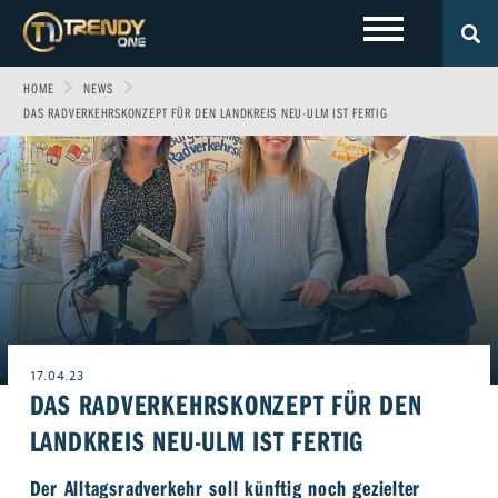
HOME
NEWS
LOKALES
Sport
Fashion
DAS RADVERKEHRSKONZEPT FÜR DEN LANDKREIS NEU-ULM IST FERTIG
Entertainment
Technik
EVENTS
Allgäu
Fitness & Gesundheit
Automobil
Wirtschaft & Politik
Gewinnspiele
Augsburg
FOTOS
Familie
Fun
Leben & Wohnen
VIDEOS
Ulm
Start-Up
Freizeit
Magazin E-Paper
ÜBER UNS
17.04.23
Beruf & Karriere
Frühstücks-Scout
DAS RADVERKEHRSKONZEPT FÜR DEN
Genuss
Kontakt
LANDKREIS NEU-ULM IST FERTIG
WERBEN BEI TRENDYONE
Team
Liebe & Leidenschaft
Impressum
Der Alltagsradverkehr soll künftig noch gezielter