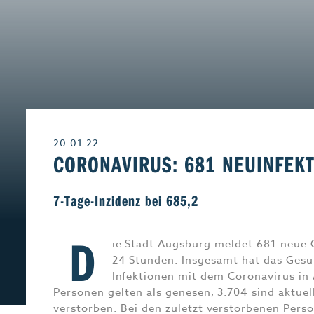
Leben & Wohnen
Freizeit
Beruf & Karriere
Genuss
20.01.22
Liebe & Leidensch
CORONAVIRUS: 681 NEUINFEK
7-Tage-Inzidenz bei 685,2
D
ie Stadt Augsburg meldet 681 neue 
24 Stunden. Insgesamt hat das Gesu
Infektionen mit dem Coronavirus in
Personen gelten als genesen, 3.704 sind aktuell
verstorben. Bei den zuletzt verstorbenen Pers