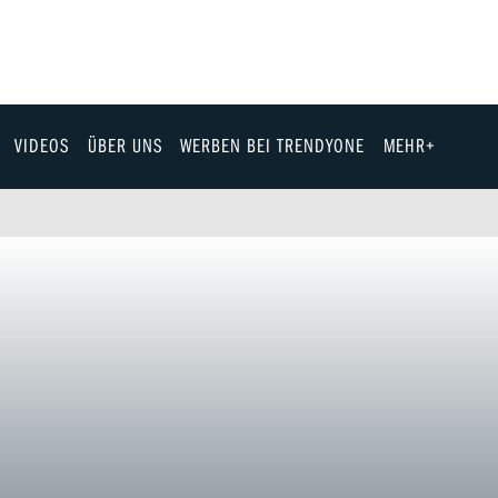
VIDEOS
ÜBER UNS
WERBEN BEI TRENDYONE
MEHR+
Team
Jobs & Karriere
Fashion
Technik
eit
Automobil
ik
Gewinnspiele
Fun