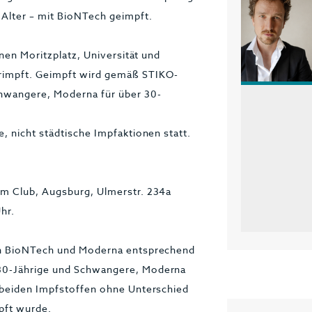
 Alter – mit BioNTech geimpft.
onen Moritzplatz, Universität und
rimpft. Geimpft wird gemäß STIKO-
hwangere, Moderna für über 30-
, nicht städtische Impfaktionen statt.
um Club, Augsburg, Ulmerstr. 234a
Uhr.
von BioNTech und Moderna entsprechend
30-Jährige und Schwangere, Moderna
 beiden Impfstoffen ohne Unterschied
mpft wurde.