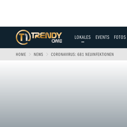
LOKALES
EVENTS
FOTOS
Allgäu
HOME
NEWS
CORONAVIRUS: 681 NEUINFEKTIONEN
Augsburg
Ulm
Sport
Entertainment
Fitness & Gesundh
Wirtschaft & Polit
Familie