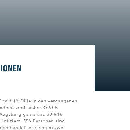
Start-Up
Magazin E-Paper
Frühstücks-Scout
Kontakt
aft
Impressum
TIONEN
Covid-19-Fälle in den vergangenen
ndheitsamt bisher 37.908
 Augsburg gemeldet. 33.646
 infiziert, 558 Personen sind
onen handelt es sich um zwei