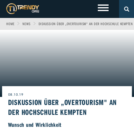
HOME
NEWS
DISKUSSION ÜBER „OVERTOURISM" AN DER HOCHSCHULE KEMPTEN
LOKALES
Sport
Fashion
Entertainment
Technik
EVENTS
Allgäu
Fitness & Gesundheit
Automobil
Wirtschaft & Politik
Gewinnspiele
Augsburg
FOTOS
Familie
Fun
Leben & Wohnen
VIDEOS
Ulm
Start-Up
Freizeit
Magazin E-Paper
08.10.19
DISKUSSION ÜBER „OVERTOURISM" AN
ÜBER UNS
Beruf & Karriere
Frühstücks-Scout
DER HOCHSCHULE KEMPTEN
Genuss
Kontakt
WERBEN BEI TRENDYONE
Team
Wunsch und Wirklichkeit
Liebe & Leidenschaft
Impressum