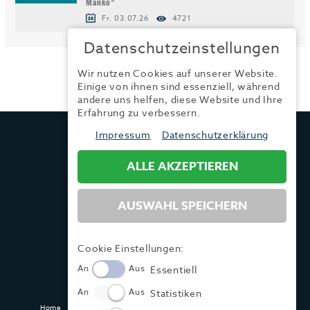
Manko"
Fr. 03.07.26
4721
Datenschutzeinstellungen
Wir nutzen Cookies auf unserer Website.
Einige von ihnen sind essenziell, während
andere uns helfen, diese Website und Ihre
Erfahrung zu verbessern.
TRENDYONE
Impressum
Datenschutzerklärung
Ad can do GmbH & Co. KG
Kurzes Geländ 8 a | 86156 Augsburg
ALLE AKZEPTIEREN
AUSWAHL SPEICHERN
Tel.:
+49 (0) 821 / 99 82 34 40
Fax:
+49 (0) 821 / 99 82 34 41
Mail:
info@trendyone.de
Cookie Einstellungen:
An
Aus
Essentiell
An
Aus
Statistiken
Home
Kontakt
Impressum
Datenschutz
AGB
Mediadaten