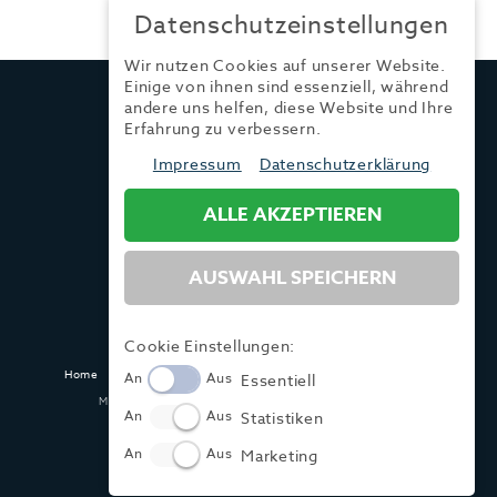
Datenschutzeinstellungen
Wir nutzen Cookies auf unserer Website.
Einige von ihnen sind essenziell, während
TRENDYONE
andere uns helfen, diese Website und Ihre
Ad can do GmbH & Co. KG
Erfahrung zu verbessern.
Kurzes Geländ 8 a | 86156 Augsburg
Impressum
Datenschutzerklärung
ALLE AKZEPTIEREN
Tel.:
+49 (0) 821 / 99 82 34 40
Fax:
+49 (0) 821 / 99 82 34 41
Mail:
info@trendyone.de
AUSWAHL SPEICHERN
Cookie Einstellungen:
Home
Kontakt
Impressum
Datenschutz
AGB
Mediadaten
An
Aus
Essentiell
Made with ♥ in Dasing und Hamburg @ zwetschke.de
An
Aus
Statistiken
An
Aus
Marketing