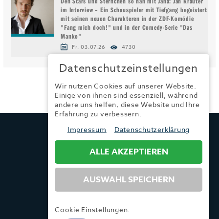
Den Stars und Sternchen so nah mit Jana: Jan Krauter
im Interview – Ein Schauspieler mit Tiefgang begeistert
mit seinen neuen Charakteren in der ZDF-Komödie
"Fang mich doch!" und in der Comedy-Serie "Das
Manko"
Fr. 03.07.26
4730
Datenschutzeinstellungen
Wir nutzen Cookies auf unserer Website.
Einige von ihnen sind essenziell, während
andere uns helfen, diese Website und Ihre
Erfahrung zu verbessern.
TRENDYONE
Impressum
Datenschutzerklärung
Ad can do GmbH & Co. KG
Kurzes Geländ 8 a | 86156 Augsburg
ALLE AKZEPTIEREN
AUSWAHL SPEICHERN
Tel.:
+49 (0) 821 / 99 82 34 40
Fax:
+49 (0) 821 / 99 82 34 41
Mail:
info@trendyone.de
Cookie Einstellungen: