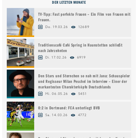
DER LETZTEN MONATE
TV-Tipp: Fast perfekte Frauen – Ein Film von Frauen mit
Frauen.
Do. 19.03.26
12689
Traditionscafé Café Spring in Haunstetten schließt
nach Jahrzehnten
Di. 17.02.26
6919
Den Stars und Sternchen so nah mit Jana: Schauspieler
und Regisseur Milan Peschel im Interview – Einer der
markantesten Charakterköpfe Deutschlands
Mi. 06.05.26
5451
0:2 in Dortmund: FCA unterliegt BVB
Sa. 14.03.26
4772