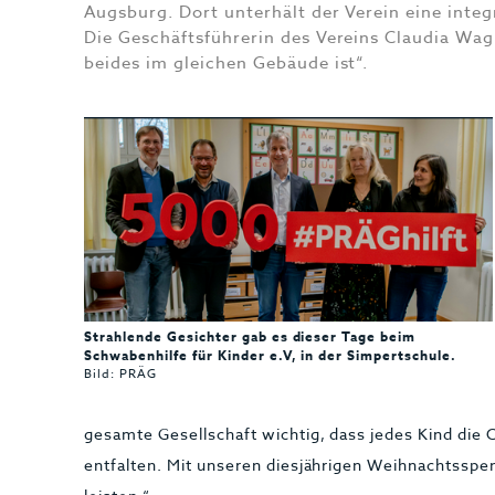
Augsburg. Dort unterhält der Verein eine integ
Die Geschäftsführerin des Vereins Claudia Wagn
beides im gleichen Gebäude ist“.
Strahlende Gesichter gab es dieser Tage beim
Schwabenhilfe für Kinder e.V, in der Simpertschule.
Bild: PRÄG
gesamte Gesellschaft wichtig, dass jedes Kind die C
entfalten. Mit unseren diesjährigen Weihnachtsspe