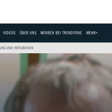
VIDEOS
ÜBER UNS
WERBEN BEI TRENDYONE
MEHR+
Team
UNG UND INTEGRATION
Jobs & Karriere
Fashion
Technik
eit
Automobil
ik
Gewinnspiele
Fun