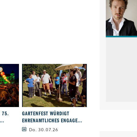
 75.
GARTENFEST WÜRDIGT
ALLGÄUER WERKSTÄT
..
EHRENAMTLICHES ENGAGE...
GMBH ZEICHNEN SPOR
Do. 30.07.26
Mi. 29.07.26