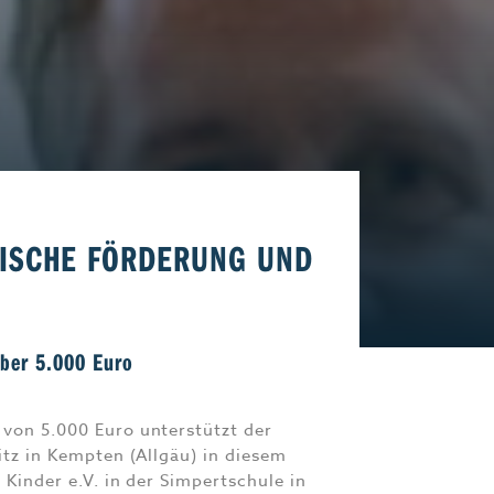
Start-Up
Magazin E-Paper
Frühstücks-Scout
Kontakt
aft
Impressum
LISCHE FÖRDERUNG UND
über 5.000 Euro
von 5.000 Euro unterstützt der
itz in Kempten (Allgäu) in diesem
 Kinder e.V. in der Simpertschule in