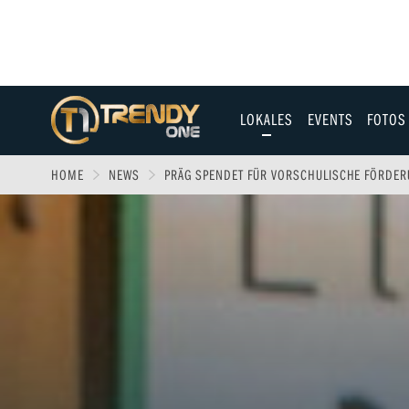
LOKALES
EVENTS
FOTOS
Allgäu
HOME
NEWS
PRÄG SPENDET FÜR VORSCHULISCHE FÖRDER
Augsburg
Ulm
Sport
Entertainment
Fitness & Gesundh
Wirtschaft & Polit
Familie