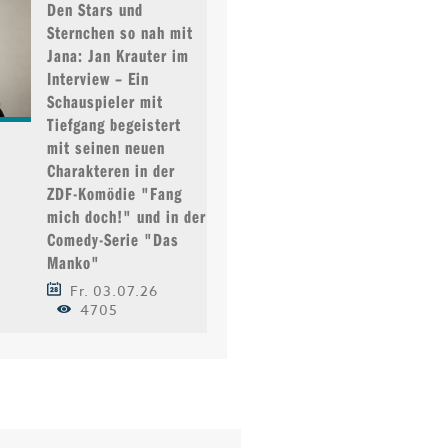
Den Stars und
Sternchen so nah mit
Jana: Jan Krauter im
Interview – Ein
Schauspieler mit
Tiefgang begeistert
mit seinen neuen
Charakteren in der
ZDF-Komödie "Fang
mich doch!" und in der
Comedy-Serie "Das
Manko"
Fr. 03.07.26
4705
TEN
40 JAHRE FOTOFREUNDE
ZWANG ZUM WASSERS
T...
WIGGENSBACH
AUCH IM ALLGÄU? T...
Mo. 20.07.26
Fr. 17.07.26