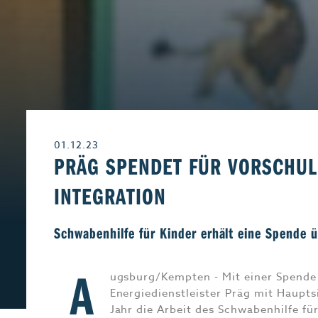
Leben & Wohnen
Freizeit
Beruf & Karriere
Genuss
01.12.23
Liebe & Leidensch
PRÄG SPENDET FÜR VORSCHU
INTEGRATION
Schwabenhilfe für Kinder erhält eine Spende 
A
ugsburg/Kempten - Mit einer Spende 
Energiedienstleister Präg mit Haupts
Jahr die Arbeit des Schwabenhilfe für