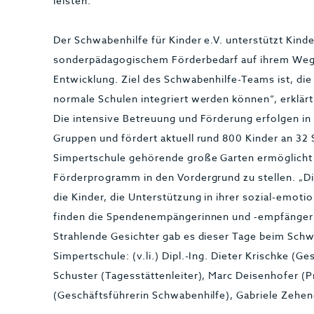
leisten.“
Der Schwabenhilfe für Kinder e.V. unterstützt Kinde
sonderpädagogischem Förderbedarf auf ihrem Weg z
Entwicklung. Ziel des Schwabenhilfe-Teams ist, die
normale Schulen integriert werden können“, erklärt
Die intensive Betreuung und Förderung erfolgen in
Gruppen und fördert aktuell rund 800 Kinder an 32 
Simpertschule gehörende große Garten ermöglicht 
Förderprogramm in den Vordergrund zu stellen. „Die
die Kinder, die Unterstützung in ihrer sozial-emot
finden die Spendenempängerinnen und -empfänger
Strahlende Gesichter gab es dieser Tage beim Schwa
Simpertschule: (v.li.) Dipl.-Ing. Dieter Krischke (G
Schuster (Tagesstättenleiter), Marc Deisenhofer (
(Geschäftsführerin Schwabenhilfe), Gabriele Zehend