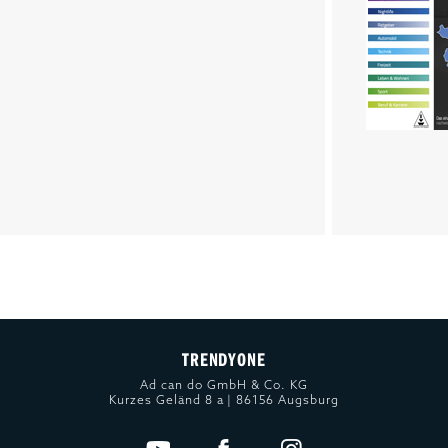
TRENDYONE
Ad can do GmbH & Co. KG
Kurzes Geländ 8 a | 86156 Augsburg